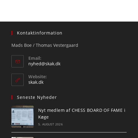
Kontaktinformation
Mads Boe / Thomas Vestergaard
Email:
Opens
nyhed@skak.dk
in
your
Website:
application
skak.dk
Seneste Nyheder
Nyt medlem af CHESS BOARD OF FAME i
Køge
5. AUGUST 2026