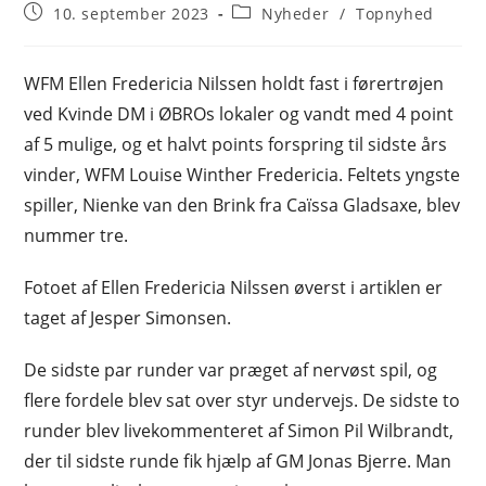
author:
Post
Post
10. september 2023
Nyheder
/
Topnyhed
published:
category:
WFM Ellen Fredericia Nilssen holdt fast i førertrøjen
ved Kvinde DM i ØBROs lokaler og vandt med 4 point
af 5 mulige, og et halvt points forspring til sidste års
vinder, WFM Louise Winther Fredericia. Feltets yngste
spiller, Nienke van den Brink fra Caïssa Gladsaxe, blev
nummer tre.
Fotoet af Ellen Fredericia Nilssen øverst i artiklen er
taget af Jesper Simonsen.
De sidste par runder var præget af nervøst spil, og
flere fordele blev sat over styr undervejs. De sidste to
runder blev livekommenteret af Simon Pil Wilbrandt,
der til sidste runde fik hjælp af GM Jonas Bjerre. Man