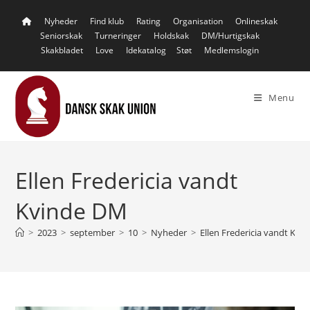
Skip
Nyheder
Find klub
Rating
Organisation
Onlineskak
to
Seniorskak
Turneringer
Holdskak
DM/Hurtigskak
content
Skakbladet
Love
Idekatalog
Støt
Medlemslogin
Menu
Ellen Fredericia vandt
Kvinde DM
>
2023
>
september
>
10
>
Nyheder
>
Ellen Fredericia vandt Kvi