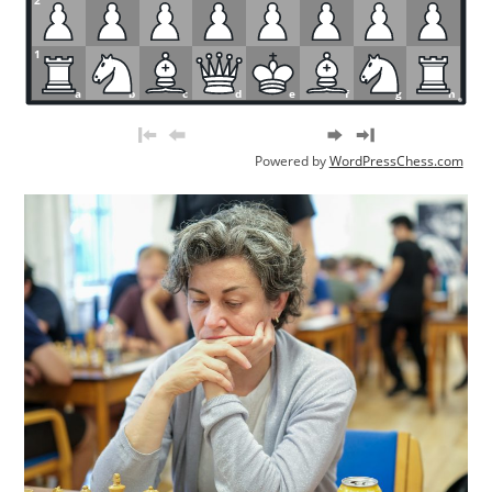
2
1
a
b
c
d
e
f
g
h
Powered by
WordPressChess.com