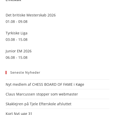
the
sea
Det britiske Mesterskab 2026
pan
01.08 - 09.08
Tyrkiske Liga
03.08 - 15.08
Junior EM 2026
06.08 - 15.08
Seneste Nyheder
Nyt medlem af CHESS BOARD OF FAME i Køge
Claus Marcussen stopper som webmaster
Skaklejren på Tjele Efterskole afsluttet
Kort Nyt uge 31