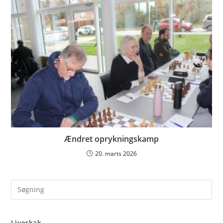
Ændret oprykningskamp
20. marts 2026
Pre
Es
to
Liveskak
clo