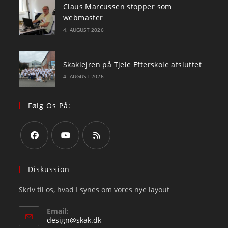
Claus Marcussen stopper som
webmaster
4. AUGUST 2026
Skaklejren på Tjele Efterskole afsluttet
4. AUGUST 2026
Følg Os På:
Opens
Opens
Opens
in
in
in
Diskussion
a
a
a
Skriv til os, hvad I synes om vores nye layout
new
new
new
tab
tab
tab
Email:
Opens
design@skak.dk