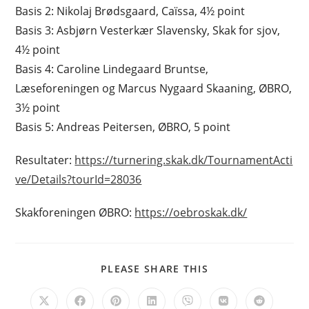
Basis 2: Nikolaj Brødsgaard, Caïssa, 4½ point
Basis 3: Asbjørn Vesterkær Slavensky, Skak for sjov,
4½ point
Basis 4: Caroline Lindegaard Bruntse,
Læseforeningen og Marcus Nygaard Skaaning, ØBRO,
3½ point
Basis 5: Andreas Peitersen, ØBRO, 5 point
Resultater:
https://turnering.skak.dk/TournamentActi
ve/Details?tourId=28036
Skakforeningen ØBRO:
https://oebroskak.dk/
SHARE
PLEASE SHARE THIS
THIS
CONTENT
Opens
Opens
Opens
Opens
Opens
Opens
Opens