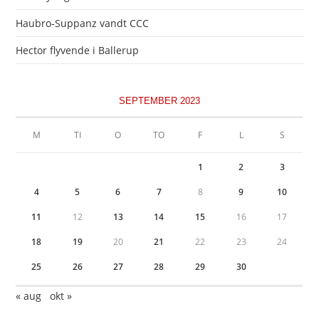
Haubro-Suppanz vandt CCC
Hector flyvende i Ballerup
SEPTEMBER 2023
M
TI
O
TO
F
L
S
1
2
3
4
5
6
7
8
9
10
11
12
13
14
15
16
17
18
19
20
21
22
23
24
25
26
27
28
29
30
« aug
okt »