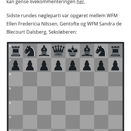
kan gense livekommenteringen
her
.
Sidste rundes nøgleparti var opgøret mellem WFM
Ellen Fredericia Nilssen, Gentofte og WFM Sandra de
Blecourt Dalsberg, Seksløberen:
8
7
6
5
4
3