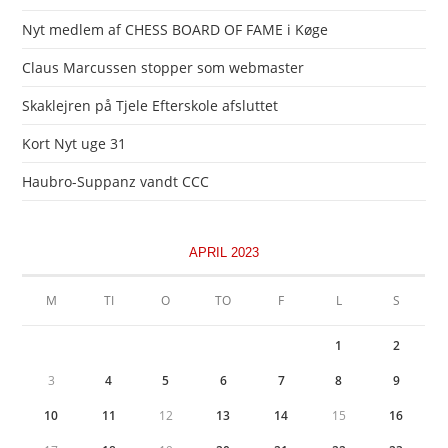
Nyt medlem af CHESS BOARD OF FAME i Køge
Claus Marcussen stopper som webmaster
Skaklejren på Tjele Efterskole afsluttet
Kort Nyt uge 31
Haubro-Suppanz vandt CCC
APRIL 2023
M
TI
O
TO
F
L
S
1
2
3
4
5
6
7
8
9
10
11
12
13
14
15
16