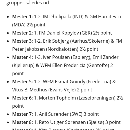
grupper således ud:
Mester 1:
1-2. IM Dhulipalla (IND) & GM Hamitevici
(MDA) 2½ point
Mester 2:
1. FM Daniel Kopylov (GER) 2½ point
Mester 3:
1-2. Erik Søbjerg (Aarhus/Skolerne) & FM
Peter Jakobsen (Nordkalotten) 2½ point
Mester 4:
1-3. Iver Poulsen (Esbjerg), Emil Zander
(Kjellerup) & WFM Ellen Fredericia (Gentofte) 2
point
Mester 5:
1-2. WFM Esmat Guindy (Fredericia) &
Vitus B. Medhus (Evans Vejle) 2 point
Mester 6:
1. Morten Topholm (Læseforeningen) 2½
point
Mester 7:
1. Anil Surender (SWE) 3 point
Mester 8:
1. Reto Utiger Sørensen (Sjælsø) 3 point