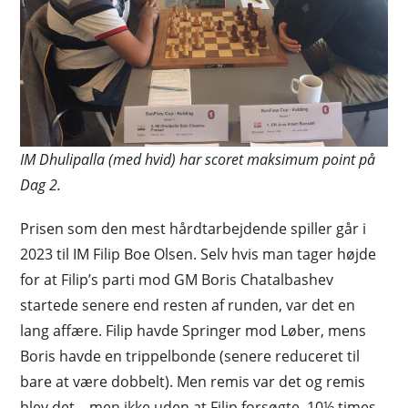
IM Dhulipalla (med hvid) har scoret maksimum point på
Dag 2.
Prisen som den mest hårdtarbejdende spiller går i
2023 til IM Filip Boe Olsen. Selv hvis man tager højde
for at Filip’s parti mod GM Boris Chatalbashev
startede senere end resten af runden, var det en
lang affære. Filip havde Springer mod Løber, mens
Boris havde en trippelbonde (senere reduceret til
bare at være dobbelt). Men remis var det og remis
blev det – men ikke uden at Filip forsøgte. 10½ times