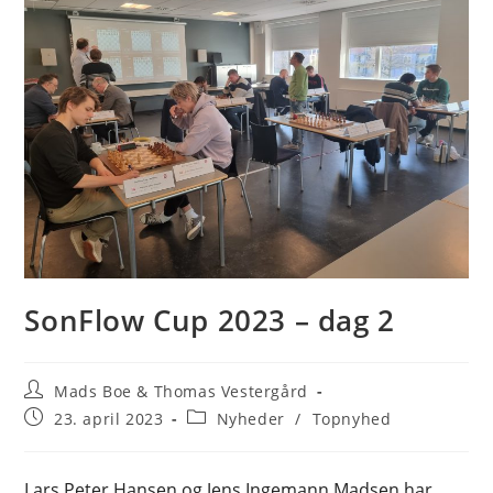
SonFlow Cup 2023 – dag 2
Post
Mads Boe & Thomas Vestergård
author:
Post
Post
23. april 2023
Nyheder
/
Topnyhed
published:
category:
Lars Peter Hansen og Jens Ingemann Madsen har