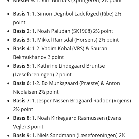
Mester 9:
1. Kim Burnæs (Springeren) 2½ point
Basis 1:
1. Simon Degnbol Ladefoged (Ribe) 2½
point
Basis 2:
1. Noah Paludan (SK1968) 2½ point
Basis 3:
1. Mikkel Ramsdal (Horsens) 2½ point
Basis 4:
1-2. Vadim Kobal (VRS) & Sauran
Bekmukhanov 2 point
Basis 5:
1. Kathrine Lindegaard Bruntse
(Læseforeningen) 2 point
Basis 6:
1-2. Bo Munksgaard (Præstø) & Anton
Nicolaisen 2½ point
Basis 7:
1. Jesper Nissen Brogaard Radoor (Vojens)
2½ point
Basis 8:
1. Noah Kirkegaard Rasmussen (Evans
Vejle) 3 point
Basis 9:
1. Niels Sandmann (Læseforeningen) 2½