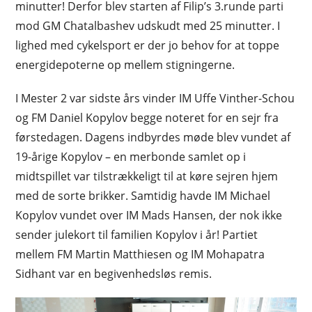
minutter! Derfor blev starten af Filip’s 3.runde parti
mod GM Chatalbashev udskudt med 25 minutter. I
lighed med cykelsport er der jo behov for at toppe
energidepoterne op mellem stigningerne.
I Mester 2 var sidste års vinder IM Uffe Vinther-Schou
og FM Daniel Kopylov begge noteret for en sejr fra
førstedagen. Dagens indbyrdes møde blev vundet af
19-årige Kopylov – en merbonde samlet op i
midtspillet var tilstrækkeligt til at køre sejren hjem
med de sorte brikker. Samtidig havde IM Michael
Kopylov vundet over IM Mads Hansen, der nok ikke
sender julekort til familien Kopylov i år! Partiet
mellem FM Martin Matthiesen og IM Mohapatra
Sidhant var en begivenhedsløs remis.