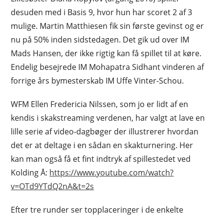
desuden med i Basis 9, hvor hun har scoret 2 af 3
mulige. Martin Matthiesen fik sin første gevinst og er
nu på 50% inden sidstedagen. Det gik ud over IM
Mads Hansen, der ikke rigtig kan få spillet til at køre.
Endelig besejrede IM Mohapatra Sidhant vinderen af
forrige års bymesterskab IM Uffe Vinter-Schou.
WFM Ellen Fredericia Nilssen, som jo er lidt af en
kendis i skakstreaming verdenen, har valgt at lave en
lille serie af video-dagbøger der illustrerer hvordan
det er at deltage i en sådan en skakturnering. Her
kan man også få et fint indtryk af spillestedet ved
Kolding Å:
https://www.youtube.com/watch?
v=OTd9YTdQ2nA&t=2s
Efter tre runder ser topplaceringer i de enkelte