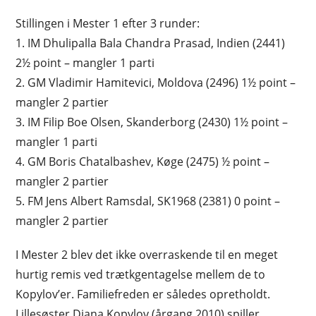
Stillingen i Mester 1 efter 3 runder:
1. IM Dhulipalla Bala Chandra Prasad, Indien (2441)
2½ point – mangler 1 parti
2. GM Vladimir Hamitevici, Moldova (2496) 1½ point –
mangler 2 partier
3. IM Filip Boe Olsen, Skanderborg (2430) 1½ point –
mangler 1 parti
4. GM Boris Chatalbashev, Køge (2475) ½ point –
mangler 2 partier
5. FM Jens Albert Ramsdal, SK1968 (2381) 0 point –
mangler 2 partier
I Mester 2 blev det ikke overraskende til en meget
hurtig remis ved trætkgentagelse mellem de to
Kopylov’er. Familiefreden er således opretholdt.
Lillesøster Diana Kopylov (årgang 2010) spiller