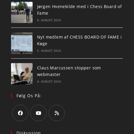
Jørgen Hvenekilde med i Chess Board of
Fame
8. AUGUST 2026
Nyt medlem af CHESS BOARD OF FAME i
Køge
5. AUGUST 2026
Claus Marcussen stopper som
webmaster
4. AUGUST 2026
Følg Os På:
Opens
Opens
Opens
in
in
in
Diskussion