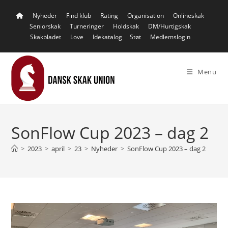
Skip
Nyheder
Find klub
Rating
Organisation
Onlineskak
to
Seniorskak
Turneringer
Holdskak
DM/Hurtigskak
content
Skakbladet
Love
Idekatalog
Støt
Medlemslogin
Menu
SonFlow Cup 2023 – dag 2
>
2023
>
april
>
23
>
Nyheder
>
SonFlow Cup 2023 – dag 2