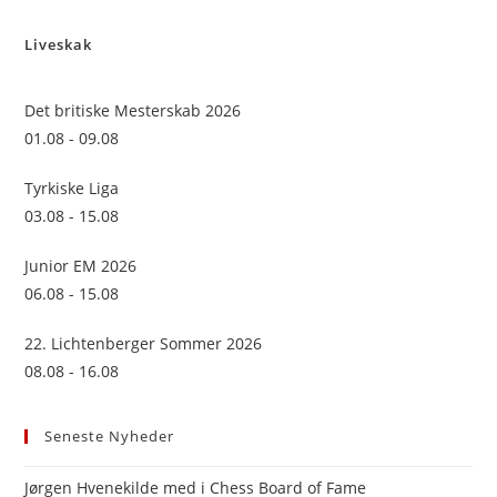
to
Liveskak
clo
the
sea
Det britiske Mesterskab 2026
pan
01.08 - 09.08
Tyrkiske Liga
03.08 - 15.08
Junior EM 2026
06.08 - 15.08
22. Lichtenberger Sommer 2026
08.08 - 16.08
Seneste Nyheder
Jørgen Hvenekilde med i Chess Board of Fame