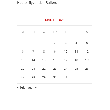
Hector flyvende i Ballerup
MARTS 2023
M
TI
O
TO
F
L
S
1
2
3
4
5
6
7
8
9
10
11
12
13
14
15
16
17
18
19
20
21
22
23
24
25
26
27
28
29
30
31
« feb
apr »