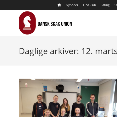
Skip
Nyheder
Find klub
Rating
O
to
content
Daglige arkiver: 12. mart