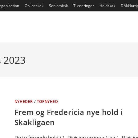
rganisation
Onlineskak
Seniorskak
Turneringer
Holdskak
DM/Hurti
s 2023
NYHEDER
/
TOPNYHED
Frem og Fredericia nye hold i
Skakligaen
De to førende hold i 1. Division gruppe 1 og 1. Divisio