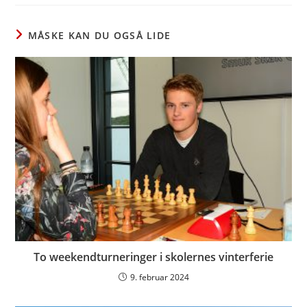
new
new
new
window
window
window
MÅSKE KAN DU OGSÅ LIDE
To weekendturneringer i skolernes vinterferie
9. februar 2024