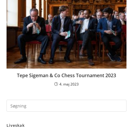
Tepe Sigeman & Co Chess Tournament 2023
4. maj 2023
Pre
Es
to
Liveskak
clo
the