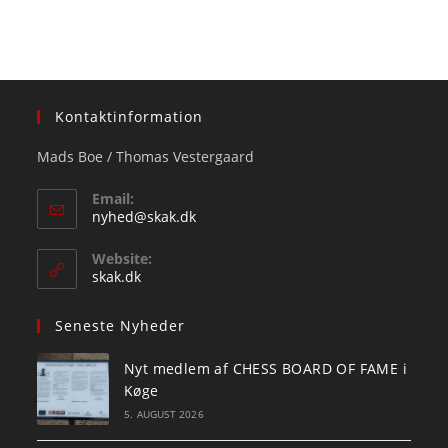
Kontaktinformation
Mads Boe / Thomas Vestergaard
Email:
Opens
nyhed@skak.dk
in
your
Website:
application
skak.dk
Seneste Nyheder
Nyt medlem af CHESS BOARD OF FAME i
Køge
5. AUGUST 2026