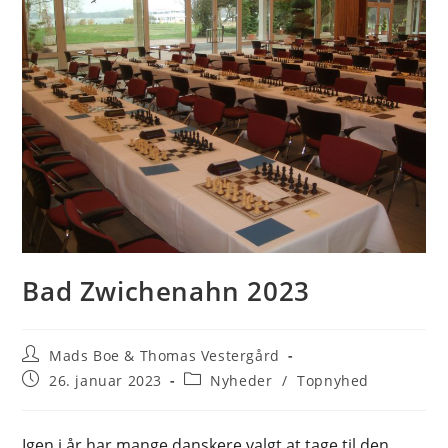
Bad Zwichenahn 2023
Post
Mads Boe & Thomas Vestergård
author:
Post
Post
26. januar 2023
Nyheder
/
Topnyhed
published:
category:
Igen i år har mange danskere valgt at tage til den