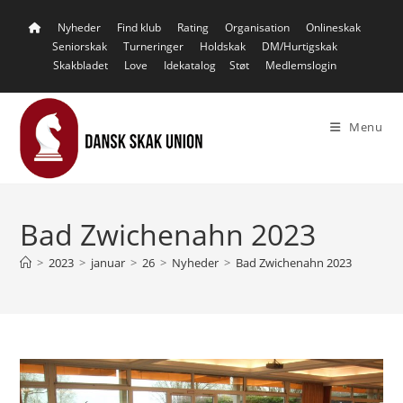
Skip
Nyheder
Find klub
Rating
Organisation
Onlineskak
to
Seniorskak
Turneringer
Holdskak
DM/Hurtigskak
content
Skakbladet
Love
Idekatalog
Støt
Medlemslogin
Menu
Bad Zwichenahn 2023
>
2023
>
januar
>
26
>
Nyheder
>
Bad Zwichenahn 2023