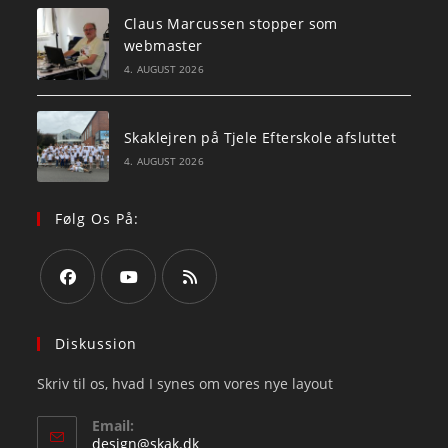
Claus Marcussen stopper som
webmaster
4. AUGUST 2026
Skaklejren på Tjele Efterskole afsluttet
4. AUGUST 2026
Følg Os På:
Opens
Opens
Opens
in
in
in
Diskussion
a
a
a
Skriv til os, hvad I synes om vores nye layout
new
new
new
tab
tab
tab
Email:
Opens
design@skak.dk