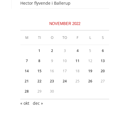
Hector flyvende i Ballerup
NOVEMBER 2022
M
TI
O
TO
F
L
S
1
2
3
4
5
6
7
8
9
10
11
12
13
14
15
16
17
18
19
20
21
22
23
24
25
26
27
28
29
30
« okt
dec »