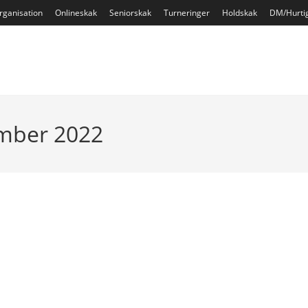
rganisation
Onlineskak
Seniorskak
Turneringer
Holdskak
DM/Hurti
ember 2022