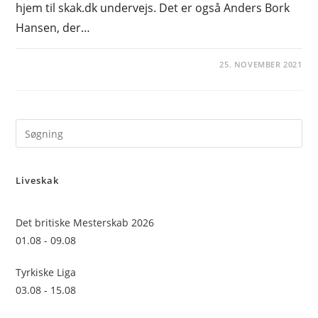
hjem til skak.dk undervejs. Det er også Anders Bork
Hansen, der…
25. NOVEMBER 2021
Pre
Es
to
Liveskak
clo
the
sea
Det britiske Mesterskab 2026
pan
01.08 - 09.08
Tyrkiske Liga
03.08 - 15.08