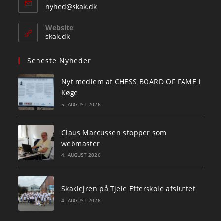
Opens
nyhed@skak.dk
in
your
Website:
application
skak.dk
Seneste Nyheder
Nyt medlem af CHESS BOARD OF FAME i
Køge
5. AUGUST 2026
Claus Marcussen stopper som
webmaster
4. AUGUST 2026
Skaklejren på Tjele Efterskole afsluttet
4. AUGUST 2026