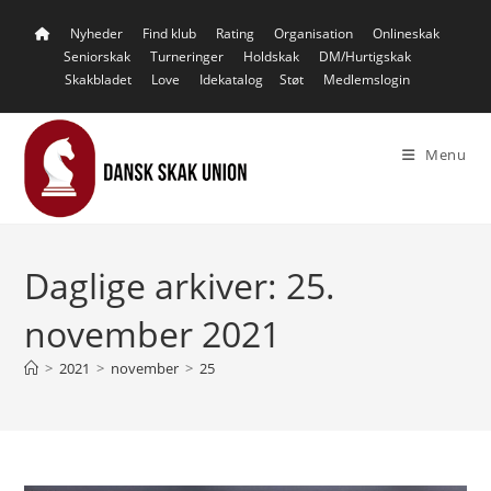
Skip
Nyheder
Find klub
Rating
Organisation
Onlineskak
to
Seniorskak
Turneringer
Holdskak
DM/Hurtigskak
content
Skakbladet
Love
Idekatalog
Støt
Medlemslogin
Menu
Daglige arkiver: 25.
november 2021
>
2021
>
november
>
25