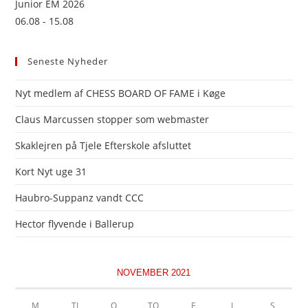
Junior EM 2026
06.08 - 15.08
Seneste Nyheder
Nyt medlem af CHESS BOARD OF FAME i Køge
Claus Marcussen stopper som webmaster
Skaklejren på Tjele Efterskole afsluttet
Kort Nyt uge 31
Haubro-Suppanz vandt CCC
Hector flyvende i Ballerup
NOVEMBER 2021
M
TI
O
TO
F
L
S