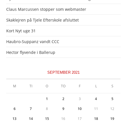
Claus Marcussen stopper som webmaster
Skaklejren på Tjele Efterskole afsluttet
Kort Nyt uge 31
Haubro-Suppanz vandt CCC
Hector flyvende i Ballerup
SEPTEMBER 2021
M
TI
O
TO
F
L
S
1
2
3
4
5
6
7
8
9
10
11
12
13
14
15
16
17
18
19