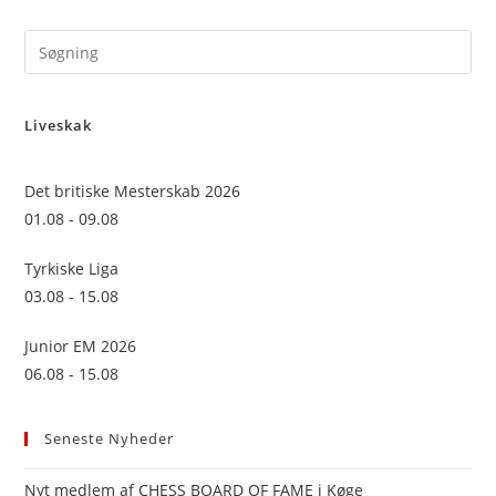
Pre
Es
to
Liveskak
clo
the
sea
Det britiske Mesterskab 2026
pan
01.08 - 09.08
Tyrkiske Liga
03.08 - 15.08
Junior EM 2026
06.08 - 15.08
Seneste Nyheder
Nyt medlem af CHESS BOARD OF FAME i Køge