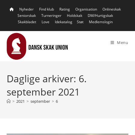
Skip
Nyheder
Find klub
Rating
Organisation
Onlineskak
to
Seniorskak
Turneringer
Holdskak
DM/Hurtigskak
content
Skakbladet
Love
Idekatalog
Støt
Medlemslogin
Menu
Daglige arkiver: 6.
september 2021
>
2021
>
september
>
6