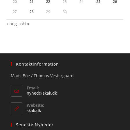
20
21
22
23
24
25
26
27
28
29
30
« aug
okt »
Kontaktinformation
Mads Boe / Thomas Vestergaard
Email:
Opens
nyhed@skak.dk
in
your
Website:
application
skak.dk
Seneste Nyheder