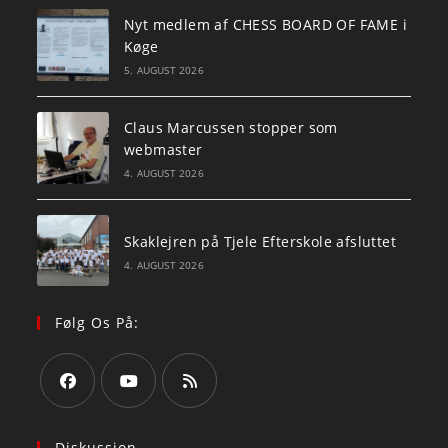
Nyt medlem af CHESS BOARD OF FAME i
Køge
5. AUGUST 2026
Claus Marcussen stopper som
webmaster
4. AUGUST 2026
Skaklejren på Tjele Efterskole afsluttet
4. AUGUST 2026
Følg Os På:
Opens
Opens
Opens
in
in
in
Diskussion