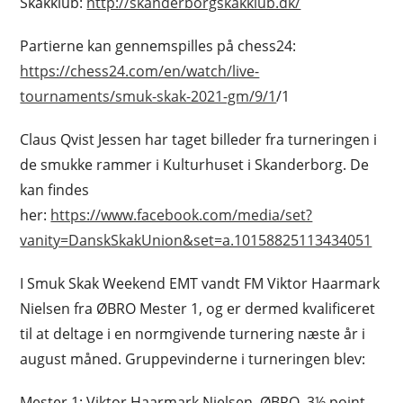
Skakklub:
http://skanderborgskakklub.dk/
Partierne kan gennemspilles på chess24:
https://chess24.com/en/watch/live-
tournaments/smuk-skak-2021-gm/9/1
/1
Claus Qvist Jessen har taget billeder fra turneringen i
de smukke rammer i Kulturhuset i Skanderborg. De
kan findes
her:
https://www.facebook.com/media/set?
vanity=DanskSkakUnion&set=a.10158825113434051
I Smuk Skak Weekend EMT vandt FM Viktor Haarmark
Nielsen fra ØBRO Mester 1, og er dermed kvalificeret
til at deltage i en normgivende turnering næste år i
august måned. Gruppevinderne i turneringen blev:
Mester 1: Viktor Haarmark Nielsen, ØBRO, 3½ point