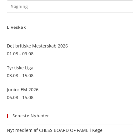
Pre
Es
to
Liveskak
clo
the
sea
Det britiske Mesterskab 2026
pan
01.08 - 09.08
Tyrkiske Liga
03.08 - 15.08
Junior EM 2026
06.08 - 15.08
Seneste Nyheder
Nyt medlem af CHESS BOARD OF FAME i Køge