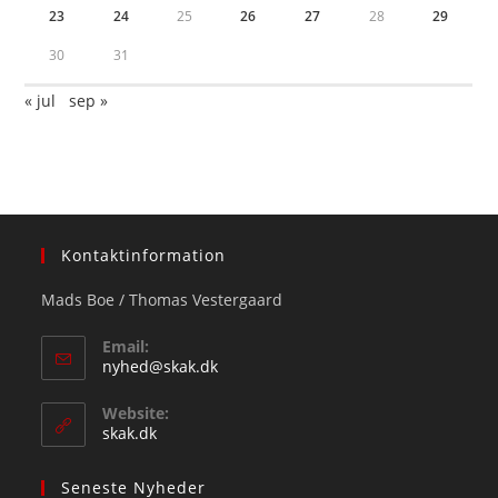
23
24
25
26
27
28
29
30
31
« jul
sep »
Kontaktinformation
Mads Boe / Thomas Vestergaard
Email:
Opens
nyhed@skak.dk
in
your
Website:
application
skak.dk
Seneste Nyheder