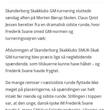
Skanderborg Skakklubs GM-turnering sluttede
søndag aften på Morten Børup Skolen. Claus Qvist
Jessen beretter fra en dramatisk sidste runde, hvor
Frederik Svane smed GM-normen og
turneringssejren væk:
Afslutningen af Skanderborg Skakklubs SMUK-Skak
GM-turnering blev præcis lige så neglebidende
spændende, som tilskuerne kunne have håbet – og
Frederik Svane havde frygtet.
De mange remiser i næstsidste runde flyttede ikke
meget på placeringerne, så spændingen var helt
intakt før niende og sidste runde. Stillingen i toppen
var, at den unge, dansk-tyske IM Frederik Svane
havde 6, mens GM Yuri Solodovnichenko, Ukraine, og