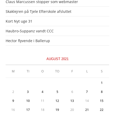
Claus Marcussen stopper som webmaster
Skaklejren på Tjele Efterskole afsluttet
Kort Nyt uge 31
Haubro-Suppanz vandt CCC
Hector flyvende i Ballerup
AUGUST 2021
M
TI
O
TO
F
L
S
1
2
3
4
5
6
7
8
9
10
11
12
13
14
15
16
17
18
19
20
21
22