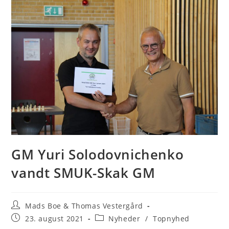
GM Yuri Solodovnichenko
vandt SMUK-Skak GM
Post
Mads Boe & Thomas Vestergård
author:
Post
Post
23. august 2021
Nyheder
/
Topnyhed
published:
category: