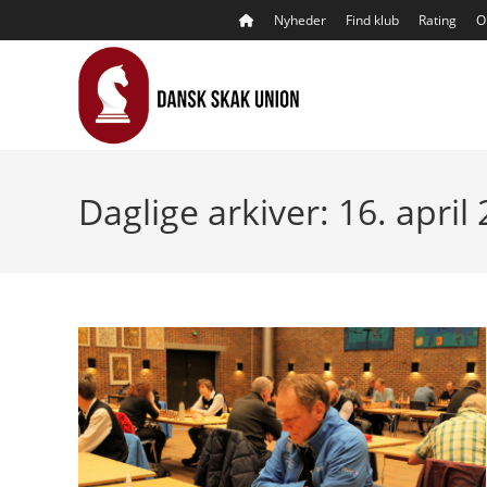
Skip
Nyheder
Find klub
Rating
O
to
content
Daglige arkiver: 16. april