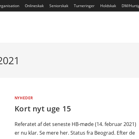
rganisation
Onlineskak
Seniorskak
Turneringer
Holdskak
DM/Hurti
 2021
NYHEDER
Kort nyt uge 15
Referatet af det seneste HB-møde (14. februar 2021)
er nu klar. Se mere her. Status fra Beograd. Efter de