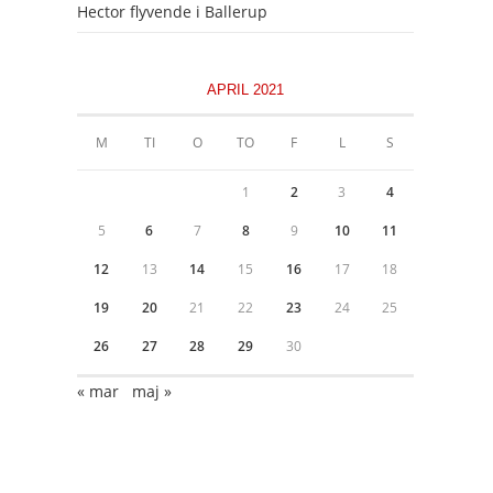
Hector flyvende i Ballerup
APRIL 2021
M
TI
O
TO
F
L
S
1
2
3
4
5
6
7
8
9
10
11
12
13
14
15
16
17
18
19
20
21
22
23
24
25
26
27
28
29
30
« mar
maj »