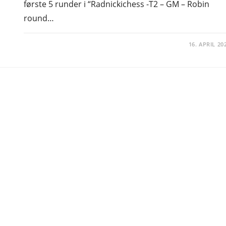
første 5 runder i “Radnickichess -T2 – GM – Robin
round…
16. APRIL 20