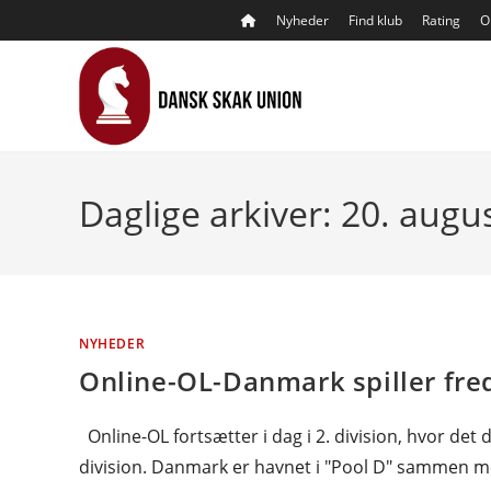
Skip
Nyheder
Find klub
Rating
O
to
content
Daglige arkiver: 20. augu
NYHEDER
Online-OL-Danmark spiller fre
Online-OL fortsætter i dag i 2. division, hvor det
division. Danmark er havnet i "Pool D" sammen 