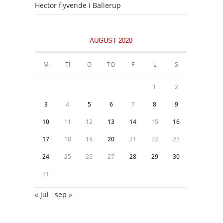
Hector flyvende i Ballerup
AUGUST 2020
M
TI
O
TO
F
L
S
1
2
3
4
5
6
7
8
9
10
11
12
13
14
15
16
17
18
19
20
21
22
23
24
25
26
27
28
29
30
31
« jul
sep »