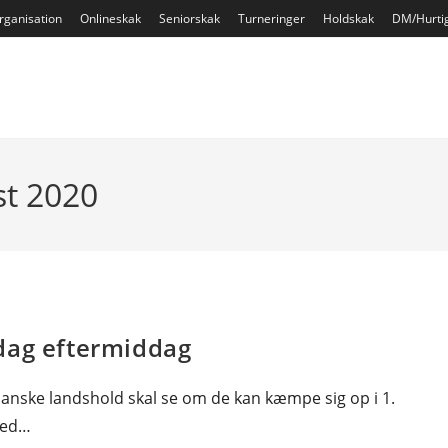
rganisation
Onlineskak
Seniorskak
Turneringer
Holdskak
DM/Hurti
st 2020
dag eftermiddag
 danske landshold skal se om de kan kæmpe sig op i 1.
med…