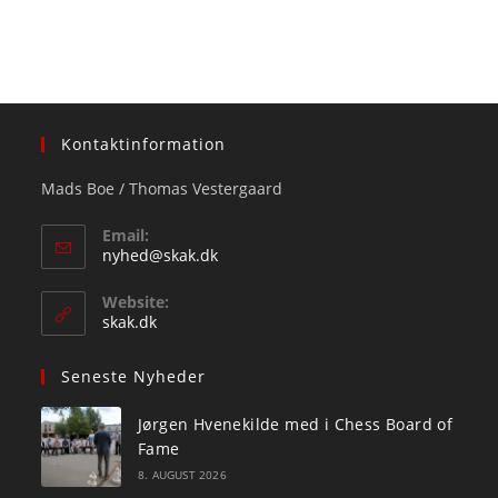
Kontaktinformation
Mads Boe / Thomas Vestergaard
Email:
Opens
nyhed@skak.dk
in
your
Website:
application
skak.dk
Seneste Nyheder
Jørgen Hvenekilde med i Chess Board of
Fame
8. AUGUST 2026