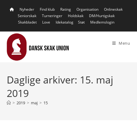
Skip
Nyheder
Find klub
Rating
Organisation
Onlineskak
to
Seniorskak
Turneringer
Holdskak
DM/Hurtigskak
content
Skakbladet
Love
Idekatalog
Støt
Medlemslogin
Menu
Daglige arkiver: 15. maj
2019
>
2019
>
maj
>
15