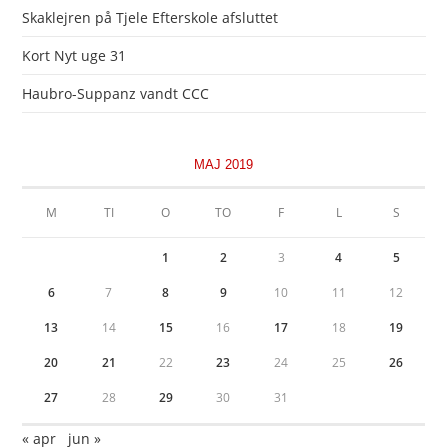
Skaklejren på Tjele Efterskole afsluttet
Kort Nyt uge 31
Haubro-Suppanz vandt CCC
MAJ 2019
M
TI
O
TO
F
L
S
1
2
3
4
5
6
7
8
9
10
11
12
13
14
15
16
17
18
19
20
21
22
23
24
25
26
27
28
29
30
31
« apr
jun »