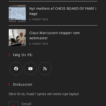
Nyt medlem af CHESS BOARD OF FAME i
Køge
5. AUGUST 2026
Claus Marcussen stopper som
webmaster
4. AUGUST 2026
Følg Os På:
Opens
Opens
Opens
in
in
in
Diskussion
a
a
a
Skriv til os, hvad I synes om vores nye layout
new
new
new
tab
tab
tab
Email: