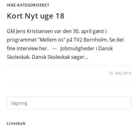
IKKE-KATEGORISERET
Kort Nyt uge 18
GM Jens Kristiansen var den 30. april gæst i
programmet "Mellem os" på TV2 Bornholm. Se det
fine interview her. --- Jobmuligheder i Dansk
Skoleskak. Dansk Skoleskak søger…
15. MAJ 2019
Pre
Es
to
Liveskak
clo
the