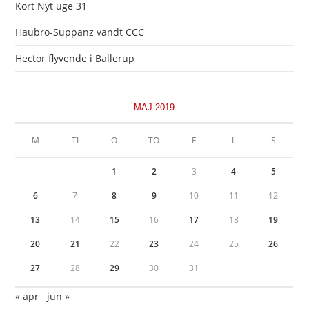
Kort Nyt uge 31
Haubro-Suppanz vandt CCC
Hector flyvende i Ballerup
MAJ 2019
M
TI
O
TO
F
L
S
1
2
3
4
5
6
7
8
9
10
11
12
13
14
15
16
17
18
19
20
21
22
23
24
25
26
27
28
29
30
31
« apr
jun »