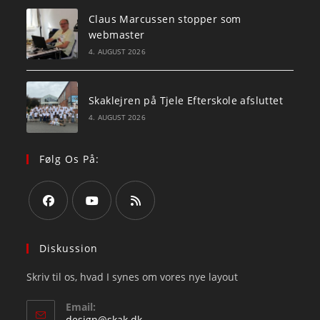
Claus Marcussen stopper som
webmaster
4. AUGUST 2026
Skaklejren på Tjele Efterskole afsluttet
4. AUGUST 2026
Følg Os På:
Opens
Opens
Opens
in
in
in
Diskussion
a
a
a
Skriv til os, hvad I synes om vores nye layout
new
new
new
tab
tab
tab
Email:
Opens
design@skak.dk