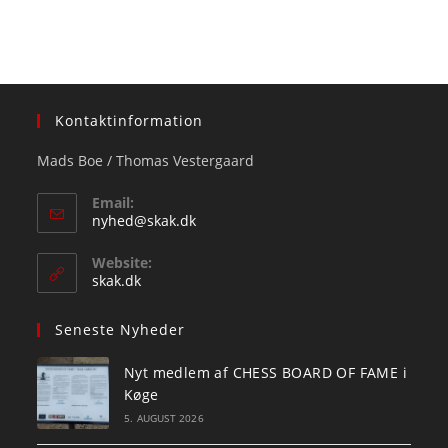
Kontaktinformation
Mads Boe / Thomas Vestergaard
Email:
Opens
nyhed@skak.dk
in
your
Website:
application
skak.dk
Seneste Nyheder
Nyt medlem af CHESS BOARD OF FAME i
Køge
5. AUGUST 2026