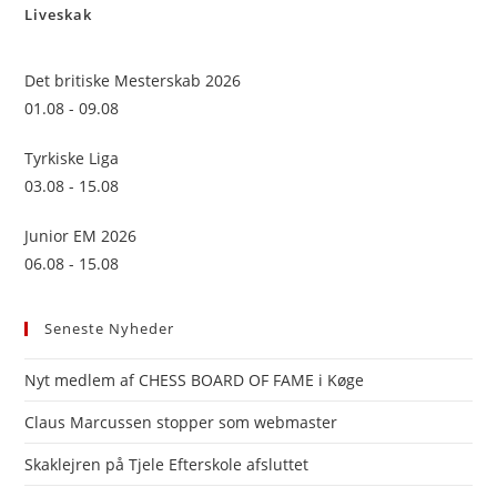
Liveskak
clo
the
sea
Det britiske Mesterskab 2026
pan
01.08 - 09.08
Tyrkiske Liga
03.08 - 15.08
Junior EM 2026
06.08 - 15.08
Seneste Nyheder
Nyt medlem af CHESS BOARD OF FAME i Køge
Claus Marcussen stopper som webmaster
Skaklejren på Tjele Efterskole afsluttet