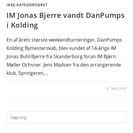
IKKE-KATEGORISERET
IM Jonas Bjerre vandt DanPumps
i Kolding
En af årets største weekendturneringer, DanPumps
Kolding Bymesterskab, blev vundet af 14-årige IM
Jonas Buhl Bjerre fra Skanderborg foran IM Bjørn
Møller Ochsner. Jens Madsen fra den arrangerende
klub, Springeren,…
9. MAJ 2019
Pre
Es
to