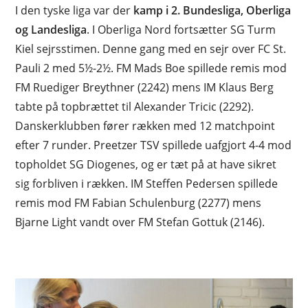
I den tyske liga var der
kamp i 2. Bundesliga, Oberliga
og Landesliga
. I Oberliga Nord fortsætter SG Turm
Kiel sejrsstimen. Denne gang med en sejr over FC St.
Pauli 2 med 5½-2½. FM Mads Boe spillede remis mod
FM Ruediger Breythner (2242) mens IM Klaus Berg
tabte på topbrættet til Alexander Tricic (2292).
Danskerklubben fører rækken med 12 matchpoint
efter 7 runder. Preetzer TSV spillede uafgjort 4-4 mod
topholdet SG Diogenes, og er tæt på at have sikret
sig forbliven i rækken. IM Steffen Pedersen spillede
remis mod FM Fabian Schulenburg (2277) mens
Bjarne Light vandt over FM Stefan Gottuk (2146).