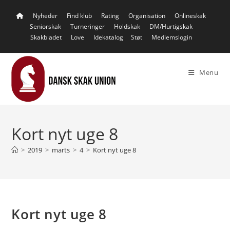
Skip
Nyheder
Find klub
Rating
Organisation
Onlineskak
to
Seniorskak
Turneringer
Holdskak
DM/Hurtigskak
content
Skakbladet
Love
Idekatalog
Støt
Medlemslogin
Menu
Kort nyt uge 8
>
2019
>
marts
>
4
>
Kort nyt uge 8
Kort nyt uge 8