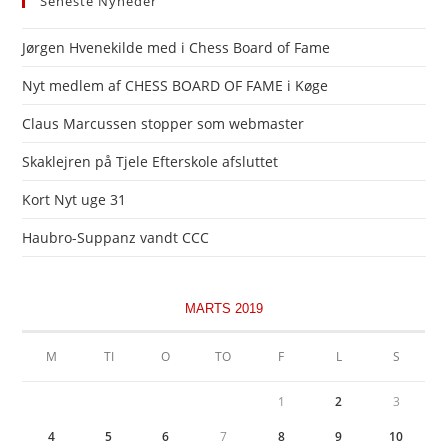
Seneste Nyheder
Jørgen Hvenekilde med i Chess Board of Fame
Nyt medlem af CHESS BOARD OF FAME i Køge
Claus Marcussen stopper som webmaster
Skaklejren på Tjele Efterskole afsluttet
Kort Nyt uge 31
Haubro-Suppanz vandt CCC
MARTS 2019
M
TI
O
TO
F
L
S
1
2
3
4
5
6
7
8
9
10