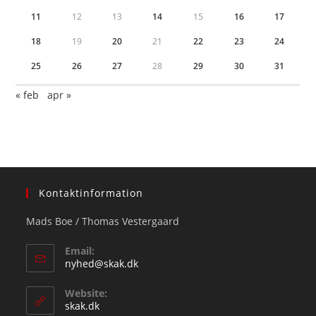
11
12
13
14
15
16
17
18
19
20
21
22
23
24
25
26
27
28
29
30
31
« feb
apr »
Kontaktinformation
Mads Boe / Thomas Vestergaard
Email:
Opens
nyhed@skak.dk
in
your
Website:
application
skak.dk