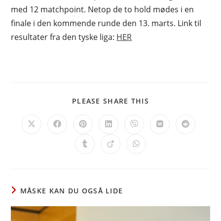
med 12 matchpoint. Netop de to hold mødes i en
finale i den kommende runde den 13. marts. Link til
resultater fra den tyske liga:
HER
SHARE
PLEASE SHARE THIS
THIS
CONTENT
Opens
Opens
Opens
Opens
Opens
Opens
Opens
in
in
in
in
in
in
in
a
a
a
a
a
a
a
Opens
Opens
Opens
new
new
new
new
new
new
new
in
in
in
window
window
window
window
window
window
window
a
a
a
new
new
new
window
window
window
MÅSKE KAN DU OGSÅ LIDE