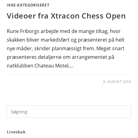
IKKE-KATEGORISERET
Videoer fra Xtracon Chess Open
Rune Friborgs arbejde med de mange tiltag, hvor
skakken bliver markedsført og præsenteret på helt
nye måder, skrider planmæssigt frem. Meget snart
præsenteres detaljerne om arrangementet på
natklubben Chateau Motel,…
6. AUGUST 2018
Pre
Es
to
Liveskak
clo