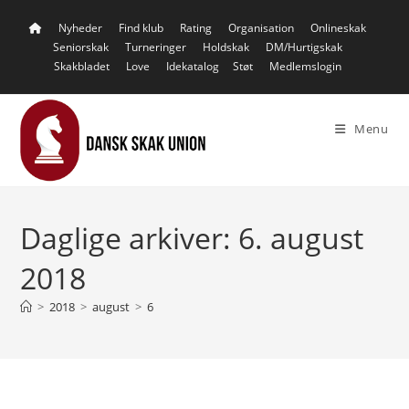
Skip
Nyheder
Find klub
Rating
Organisation
Onlineskak
to
Seniorskak
Turneringer
Holdskak
DM/Hurtigskak
content
Skakbladet
Love
Idekatalog
Støt
Medlemslogin
Menu
Daglige arkiver: 6. august
2018
>
2018
>
august
>
6