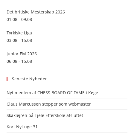
the
sea
Det britiske Mesterskab 2026
pan
01.08 - 09.08
Tyrkiske Liga
03.08 - 15.08
Junior EM 2026
06.08 - 15.08
Seneste Nyheder
Nyt medlem af CHESS BOARD OF FAME i Køge
Claus Marcussen stopper som webmaster
Skaklejren på Tjele Efterskole afsluttet
Kort Nyt uge 31