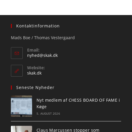
Kontaktinformation
Mads Boe / Thomas Vestergaard
Email:
Opens
nyhed@skak.dk
in
your
Website:
application
skak.dk
Seneste Nyheder
Nyt medlem af CHESS BOARD OF FAME i
Køge
5. AUGUST 2026
Claus Marcussen stopper som