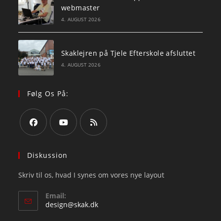
webmaster
4. AUGUST 2026
Skaklejren på Tjele Efterskole afsluttet
4. AUGUST 2026
Følg Os På:
Opens
Opens
Opens
in
in
in
Diskussion
a
a
a
Skriv til os, hvad I synes om vores nye layout
new
new
new
tab
tab
tab
Email:
Opens
design@skak.dk
in