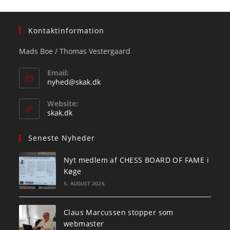
Kontaktinformation
Mads Boe / Thomas Vestergaard
Email:
Opens
nyhed@skak.dk
in
your
Website:
application
skak.dk
Seneste Nyheder
Nyt medlem af CHESS BOARD OF FAME i
Køge
5. AUGUST 2026
Claus Marcussen stopper som
webmaster