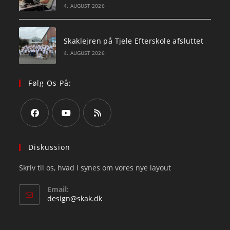
4. AUGUST 2026
Skaklejren på Tjele Efterskole afsluttet
4. AUGUST 2026
Følg Os På:
Opens
Opens
Opens
in
in
in
Diskussion
a
a
a
Skriv til os, hvad I synes om vores nye layout
new
new
new
tab
tab
tab
Email:
Opens
design@skak.dk
in
your
application