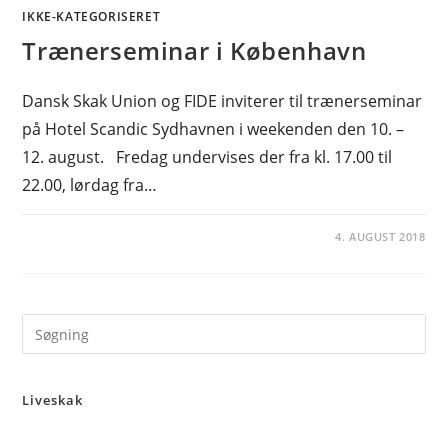
IKKE-KATEGORISERET
Trænerseminar i København
Dansk Skak Union og FIDE inviterer til trænerseminar
på Hotel Scandic Sydhavnen i weekenden den 10. –
12. august. Fredag undervises der fra kl. 17.00 til
22.00, lørdag fra…
4. AUGUST 2018
Pre
Es
to
Liveskak
clo
the