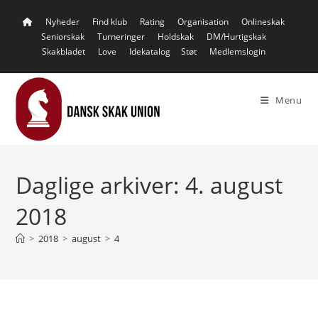
Skip
Nyheder
Find klub
Rating
Organisation
Onlineskak
to
Seniorskak
Turneringer
Holdskak
DM/Hurtigskak
content
Skakbladet
Love
Idekatalog
Støt
Medlemslogin
Menu
Daglige arkiver: 4. august
2018
>
2018
>
august
>
4