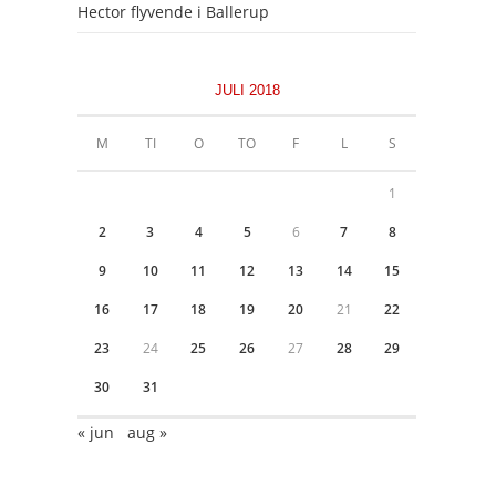
Hector flyvende i Ballerup
JULI 2018
M
TI
O
TO
F
L
S
1
2
3
4
5
6
7
8
9
10
11
12
13
14
15
16
17
18
19
20
21
22
23
24
25
26
27
28
29
30
31
« jun
aug »