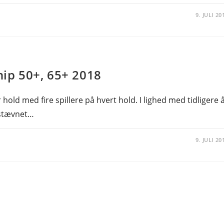
9. JULI 20
ip 50+, 65+ 2018
old med fire spillere på hvert hold. I lighed med tidligere 
r stævnet…
9. JULI 20