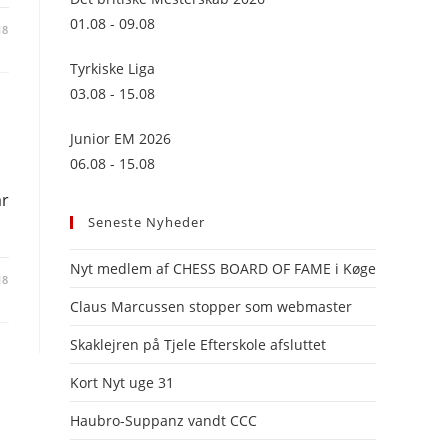
panel.
01.08 - 09.08
18
Tyrkiske Liga
03.08 - 15.08
Junior EM 2026
06.08 - 15.08
år
Seneste Nyheder
Nyt medlem af CHESS BOARD OF FAME i Køge
18
Claus Marcussen stopper som webmaster
Skaklejren på Tjele Efterskole afsluttet
Kort Nyt uge 31
Haubro-Suppanz vandt CCC