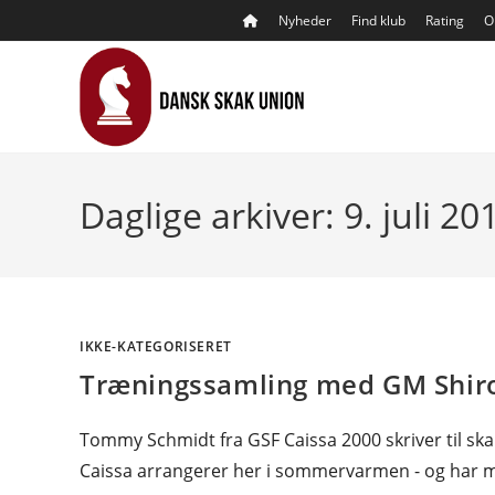
Skip
Nyheder
Find klub
Rating
O
to
content
Daglige arkiver: 9. juli 20
IKKE-KATEGORISERET
Træningssamling med GM Shir
Tommy Schmidt fra GSF Caissa 2000 skriver til 
Caissa arrangerer her i sommervarmen - og har m