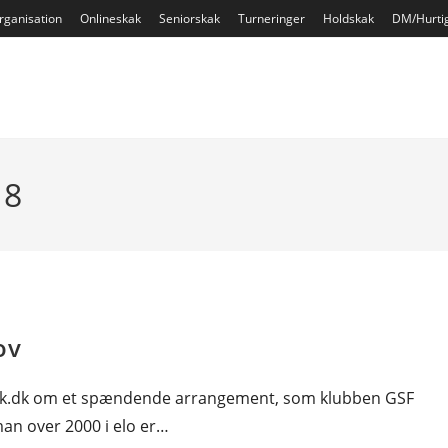
rganisation
Onlineskak
Seniorskak
Turneringer
Holdskak
DM/Hurti
18
ov
skak.dk om et spændende arrangement, som klubben GSF
an over 2000 i elo er…