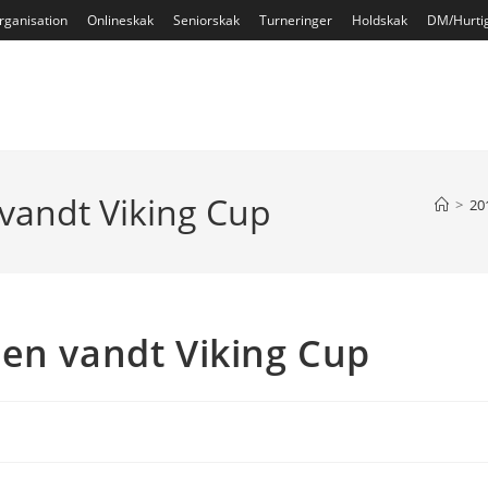
rganisation
Onlineskak
Seniorskak
Turneringer
Holdskak
DM/Hurti
vandt Viking Cup
>
20
en vandt Viking Cup