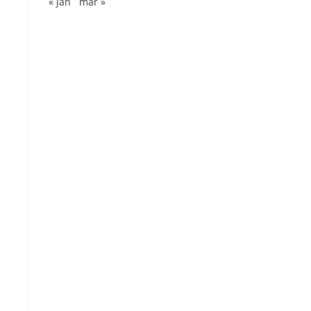
« jan
mar »