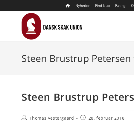
Skip
Nyheder
Find klub
Rating
O
to
content
Steen Brustrup Petersen 
Steen Brustrup Peters
Post
Post
Thomas Vestergaard
28. februar 2018
author:
published: