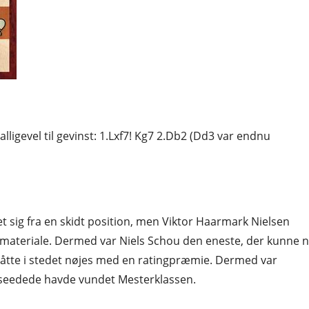
lligevel til gevinst: 1.Lxf7! Kg7 2.Db2 (Dd3 var endnu
 sig fra en skidt position, men Viktor Haarmark Nielsen
e materiale. Dermed var Niels Schou den eneste, der kunne 
 måtte i stedet nøjes med en ratingpræmie. Dermed var
 seedede havde vundet Mesterklassen.