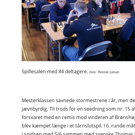
Spillesalen med 84 deltagere.
Foto: Thomas Larsen
Mesterklassen savnede stormestrene i år, men de
jævnbyrdig. Til trods for en seedning som nr. 15 af
forsvaret med en remis mod vinderen af Brønshøj 
blev kæmpet længe i et tårnslutspil. I 6. runde m
i spidsen med 5/6 sammen med svenske Thomas Joh