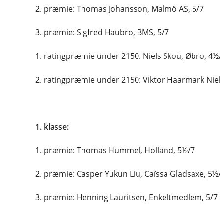
2. præmie: Thomas Johansson, Malmö AS, 5/7
3. præmie: Sigfred Haubro, BMS, 5/7
1. ratingpræmie under 2150: Niels Skou, Øbro, 4½
2. ratingpræmie under 2150: Viktor Haarmark Nie
1. klasse:
1. præmie: Thomas Hummel, Holland, 5½/7
2. præmie: Casper Yukun Liu, Caïssa Gladsaxe, 5½
3. præmie: Henning Lauritsen, Enkeltmedlem, 5/7