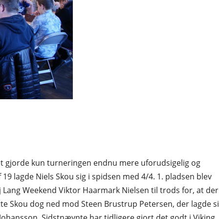
t gjorde kun turneringen endnu mere uforudsigelig og
 19 lagde Niels Skou sig i spidsen med 4/4. 1. pladsen blev
Lang Weekend Viktor Haarmark Nielsen til trods for, at der
åtte Skou dog ned mod Steen Brustrup Petersen, der lagde s
ansson. Sidstnævnte har tidligere gjort det godt i Viking