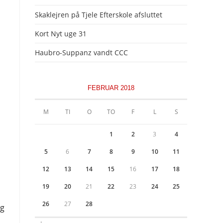
Skaklejren på Tjele Efterskole afsluttet
Kort Nyt uge 31
Haubro-Suppanz vandt CCC
FEBRUAR 2018
M
TI
O
TO
F
L
S
1
2
3
4
5
6
7
8
9
10
11
12
13
14
15
16
17
18
19
20
21
22
23
24
25
26
27
28
ig