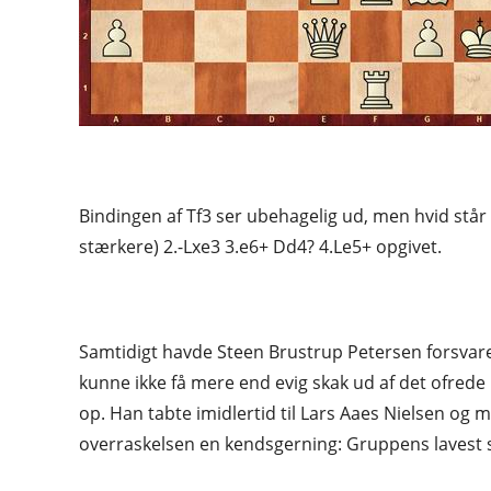
Bindingen af Tf3 ser ubehagelig ud, men hvid står a
stærkere) 2.-Lxe3 3.e6+ Dd4? 4.Le5+ opgivet.
Samtidigt havde Steen Brustrup Petersen forsvaret
kunne ikke få mere end evig skak ud af det ofred
op. Han tabte imidlertid til Lars Aaes Nielsen og
overraskelsen en kendsgerning: Gruppens lavest