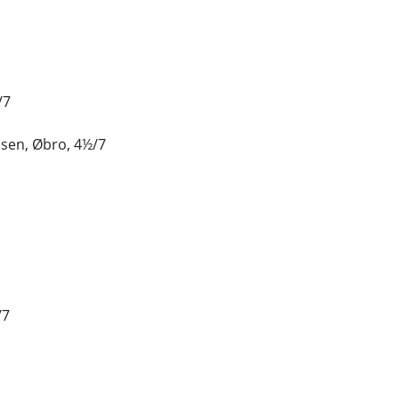
/7
lsen, Øbro, 4½/7
/7