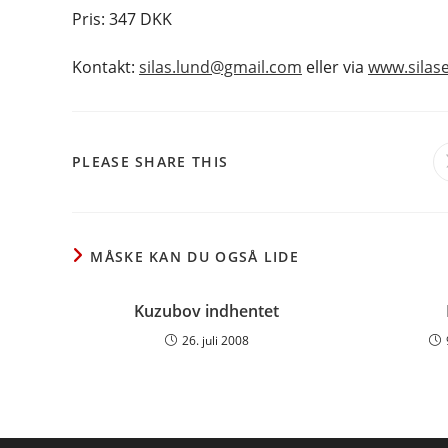
Pris: 347 DKK
Kontakt:
silas.lund@gmail.com
eller via
www.silas
SHARE
PLEASE SHARE THIS
THIS
CONTENT
MÅSKE KAN DU OGSÅ LIDE
Kuzubov indhentet
26. juli 2008