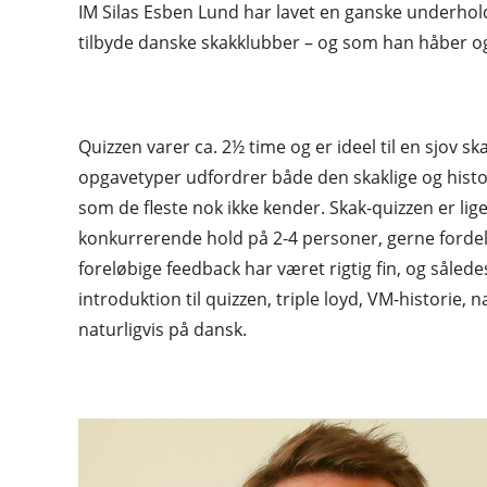
IM Silas Esben Lund har lavet en ganske underhol
tilbyde danske skakklubber – og som han håber og 
Quizzen varer ca. 2½ time og er ideel til en sjov sk
opgavetyper udfordrer både den skaklige og histo
som de fleste nok ikke kender. Skak-quizzen er lig
konkurrerende hold på 2-4 personer, gerne fordel
foreløbige feedback har været rigtig fin, og såle
introduktion til quizzen, triple loyd, VM-historie, 
naturligvis på dansk.