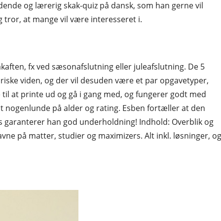
dende og lærerig skak-quiz på dansk, som han gerne vil
tror, at mange vil være interesseret i.
akaften, fx ved sæsonafslutning eller juleafslutning. De 5
riske viden, og der vil desuden være et par opgavetyper,
e til at printe ud og gå i gang med, og fungerer godt med
t nogenlunde på alder og rating. Esben fortæller at den
des garanterer han god underholdning! Indhold: Overblik og
navne på matter, studier og maximizers. Alt inkl. løsninger, o