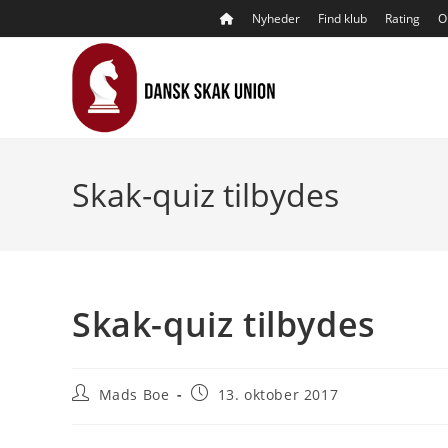
Skip
Nyheder
Find klub
Rating
O
to
content
Skak-quiz tilbydes
Skak-quiz tilbydes
Post
Post
Mads Boe
13. oktober 2017
author:
published: