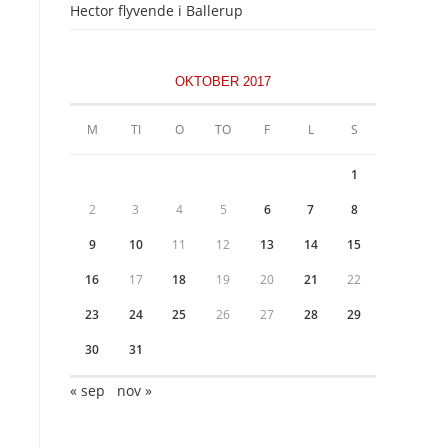
Hector flyvende i Ballerup
OKTOBER 2017
M
TI
O
TO
F
L
S
1
2
3
4
5
6
7
8
9
10
11
12
13
14
15
16
17
18
19
20
21
22
23
24
25
26
27
28
29
30
31
« sep
nov »