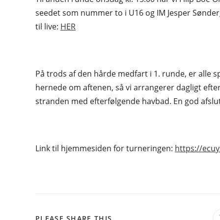
seedet som nummer to i U16 og IM Jesper Sønderg
til live:
HER
På trods af den hårde medfart i 1. runde, er alle s
hernede om aftenen, så vi arrangerer dagligt efter
stranden med efterfølgende havbad. En god afslu
Link til hjemmesiden for turneringen:
https://ecu
SHARE
PLEASE SHARE THIS