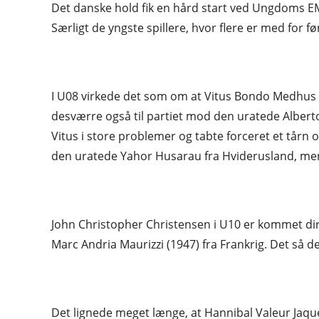
Det danske hold fik en hård start ved Ungdoms EM 
Særligt de yngste spillere, hvor flere er med for f
I U08 virkede det som om at Vitus Bondo Medhus v
desværre også til partiet mod den uratede Albert
Vitus i store problemer og tabte forceret et tå
den uratede Yahor Husarau fra Hviderusland, men
John Christopher Christensen i U10 er kommet dire
Marc Andria Maurizzi (1947) fra Frankrig. Det så de
Det lignede meget længe, at Hannibal Valeur Jaqu