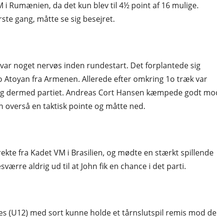
i Rumænien, da det kun blev til 4½ point af 16 mulige.
ørste gang, måtte se sig besejret.
ar noget nervøs inden rundestart. Det forplantede sig
o Atoyan fra Armenen. Allerede efter omkring 1o træk var
rn og dermed partiet. Andreas Cort Hansen kæmpede godt mo
 overså en taktisk pointe og måtte ned.
kte fra Kadet VM i Brasilien, og mødte en stærkt spillende
sværre aldrig ud til at John fik en chance i det parti.
es (U12) med sort kunne holde et tårnslutspil remis mod d