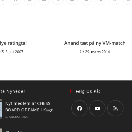
Opens
Opens
Opens
Opens
Opens
Opens
Opens
Opens
Opens
O
in
in
in
in
in
in
in
in
in
i
a
a
a
a
a
a
a
a
a
a
new
new
new
new
new
new
new
new
new
n
window
window
window
window
window
window
window
window
window
w
ye ratingtal
Anand tæt på ny VM-match
3. juli 2007
29. marts 2014
ste Nyheder
Følg Os På:
Nyt medlem af CHESS
BOARD OF FAME i Køge
5. AUGUST 2026
Opens
Opens
Opens
in
in
in