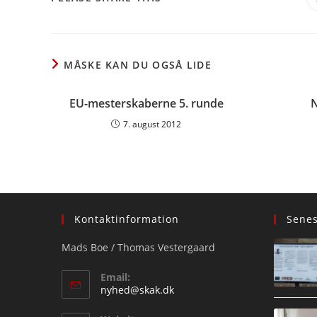
THIS
CONTENT
MÅSKE KAN DU OGSÅ LIDE
EU-mesterskaberne 5. runde
N
7. august 2012
Kontaktinformation
Sene
Mads Boe / Thomas Vestergaard
Email:
Opens
nyhed@skak.dk
in
your