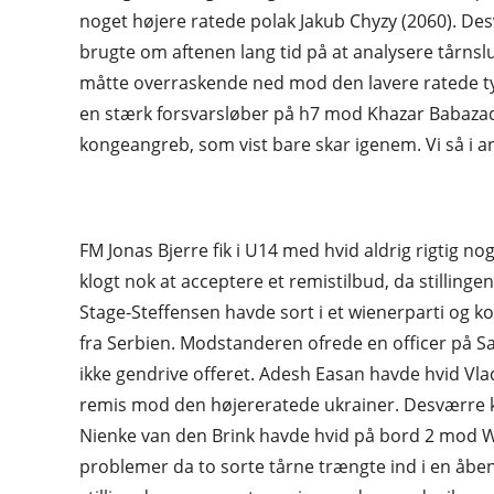
noget højere ratede polak Jakub Chyzy (2060). Desv
brugte om aftenen lang tid på at analysere tårnslu
måtte overraskende ned mod den lavere ratede ty
en stærk forsvarsløber på h7 mod Khazar Babazada 
kongeangreb, som vist bare skar igenem. Vi så i a
FM Jonas Bjerre fik i U14 med hvid aldrig rigtig 
klogt nok at acceptere et remistilbud, da stilling
Stage-Steffensen havde sort i et wienerparti og kom
fra Serbien. Modstanderen ofrede en officer på Sa
ikke gendrive offeret. Adesh Easan havde hvid Vlad
remis mod den højereratede ukrainer. Desværre ko
Nienke van den Brink havde hvid på bord 2 mod W
problemer da to sorte tårne trængte ind i en åben a