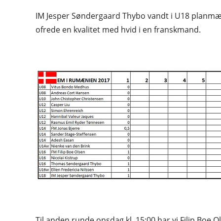
IM Jesper Søndergaard Thybo vandt i U18 planmæs
ofrede en kvalitet med hvid i en franskmand.
Til anden runde onsdag kl. 15:00 har vi Filip Boe 