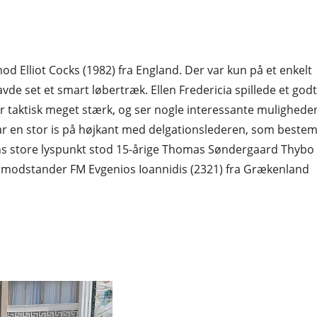
mod Elliot Cocks (1982) fra England. Der var kun på et enkelt
de set et smart løbertræk. Ellen Fredericia spillede et godt
n er taktisk meget stærk, og ser nogle interessante mulighede
 har en stor is på højkant med delgationslederen, som bestem
ns store lyspunkt stod 15-årige Thomas Søndergaard Thybo
de modstander FM Evgenios Ioannidis (2321) fra Grækenland