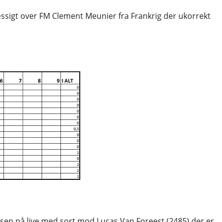
sigt over FM Clement Meunier fra Frankrig der ukorrekt
Olsen på live med sort mod Lucas Van Foreest (2485) der er