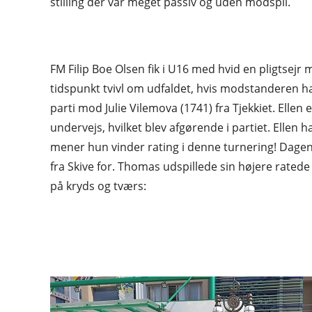
stilling der var meget passiv og uden modspil.
FM Filip Boe Olsen fik i U16 med hvid en pligtsejr 
tidspunkt tvivl om udfaldet, hvis modstanderen hav
parti mod Julie Vilemova (1741) fra Tjekkiet. Elle
undervejs, hvilket blev afgørende i partiet. Ellen
mener hun vinder rating i denne turnering! Dage
fra Skive for. Thomas udspillede sin højere rate
på kryds og tværs: