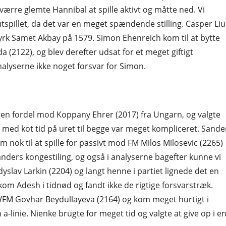
ærre glemte Hannibal at spille aktivt og måtte ned. Vi
tspillet, da det var en meget spændende stilling. Casper Liu
rk Samet Akbay på 1579. Simon Ehenreich kom til at bytte
(2122), og blev derefter udsat for et meget giftigt
nalyserne ikke noget forsvar for Simon.
nogen fordel mod Koppany Ehrer (2017) fra Ungarn, og valgte
en med kot tid på uret til begge var meget kompliceret. Sande
 nok til at spille for passivt mod FM Milos Milosevic (2265)
nders kongestiling, og også i analyserne bagefter kunne vi
yslav Larkin (2204) og langt henne i partiet lignede det en
m Adesh i tidnød og fandt ikke de rigtige forsvarstræk.
FM Govhar Beydullayeva (2164) og kom meget hurtigt i
-linie. Nienke brugte for meget tid og valgte at give op i e