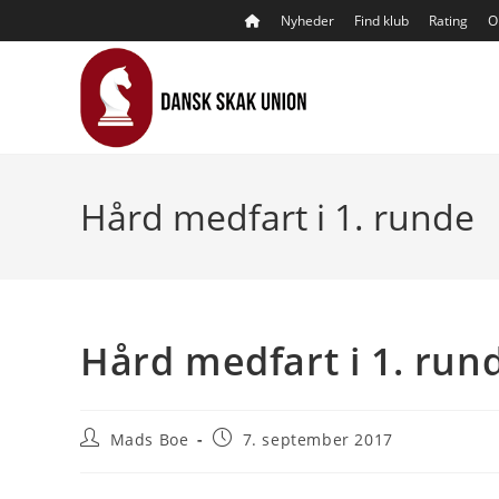
Skip
Nyheder
Find klub
Rating
O
to
content
Hård medfart i 1. runde
Hård medfart i 1. run
Post
Post
Mads Boe
7. september 2017
author:
published: