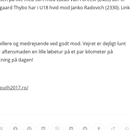
aard Thybo har i U18 hvid mod Janko Radovich (2330). Link
pillere og medrejsende ved godt mod. Vejret er dejligt lunt
 aftensmaden en lille løbetur på et par kilometer på
tning på dagen!
youth2017.ro/