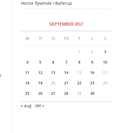
Hector flyvende i Ballerup
SEPTEMBER 2017
M
TI
O
TO
F
L
S
1
2
3
4
5
6
7
8
9
10
11
12
13
14
15
16
17
r
18
19
20
21
22
23
24
25
26
27
28
29
30
« aug
okt »
n