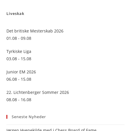
to
Liveskak
clo
the
sea
Det britiske Mesterskab 2026
pan
01.08 - 09.08
Tyrkiske Liga
03.08 - 15.08
Junior EM 2026
06.08 - 15.08
22. Lichtenberger Sommer 2026
08.08 - 16.08
Seneste Nyheder
Jørgen Hvenekilde med i Chess Board of Fame