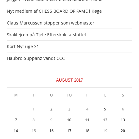
Nyt medlem af CHESS BOARD OF FAME i Køge
Claus Marcussen stopper som webmaster
Skaklejren på Tjele Efterskole afsluttet
Kort Nyt uge 31
Haubro-Suppanz vandt CCC
AUGUST 2017
M
TI
O
TO
F
L
S
1
2
3
4
5
6
7
8
9
10
11
12
13
14
15
16
17
18
19
20