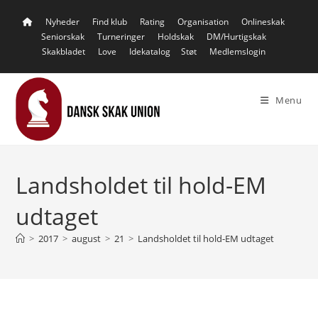
Skip
Nyheder
Find klub
Rating
Organisation
Onlineskak
to
Seniorskak
Turneringer
Holdskak
DM/Hurtigskak
content
Skakbladet
Love
Idekatalog
Støt
Medlemslogin
Menu
Landsholdet til hold-EM
udtaget
>
2017
>
august
>
21
>
Landsholdet til hold-EM udtaget