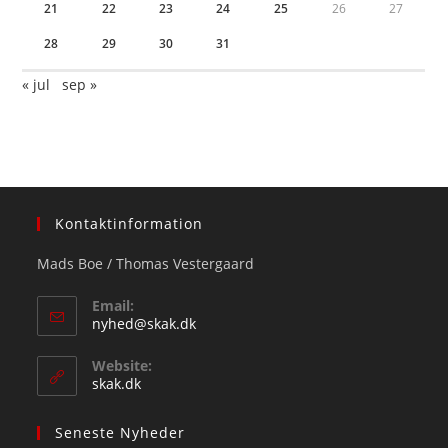
21
22
23
24
25
26
27
28
29
30
31
« jul
sep »
Kontaktinformation
Mads Boe / Thomas Vestergaard
Email:
Opens
nyhed@skak.dk
in
your
Website:
application
skak.dk
Seneste Nyheder