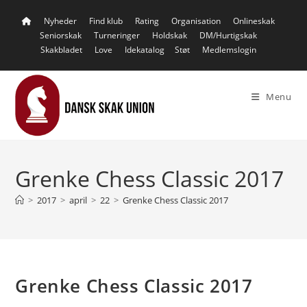
Skip
Nyheder
Find klub
Rating
Organisation
Onlineskak
to
Seniorskak
Turneringer
Holdskak
DM/Hurtigskak
content
Skakbladet
Love
Idekatalog
Støt
Medlemslogin
Menu
Grenke Chess Classic 2017
>
2017
>
april
>
22
>
Grenke Chess Classic 2017
Grenke Chess Classic 2017