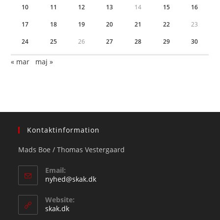
10
11
12
13
14
15
16
17
18
19
20
21
22
23
24
25
26
27
28
29
30
« mar
maj »
Kontaktinformation
Mads Boe / Thomas Vestergaard
Email:
Opens
nyhed@skak.dk
in
your
Website:
application
skak.dk