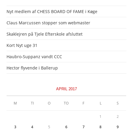
Nyt medlem af CHESS BOARD OF FAME i Køge
Claus Marcussen stopper som webmaster
Skaklejren på Tjele Efterskole afsluttet
Kort Nyt uge 31
Haubro-Suppanz vandt CCC
Hector flyvende i Ballerup
APRIL 2017
M
TI
O
TO
F
L
S
1
2
3
4
5
6
7
8
9