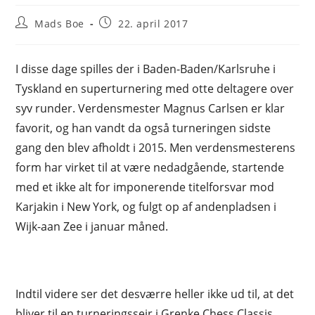
Post
Post
Mads Boe
22. april 2017
author:
published:
I disse dage spilles der i Baden-Baden/Karlsruhe i
Tyskland en superturnering med otte deltagere over
syv runder. Verdensmester Magnus Carlsen er klar
favorit, og han vandt da også turneringen sidste
gang den blev afholdt i 2015. Men verdensmesterens
form har virket til at være nedadgående, startende
med et ikke alt for imponerende titelforsvar mod
Karjakin i New York, og fulgt op af andenpladsen i
Wijk-aan Zee i januar måned.
Indtil videre ser det desværre heller ikke ud til, at det
bliver til en turneringssejr i Grenke Chess Classis.