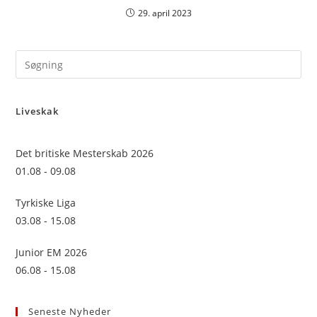
29. april 2023
Pre
Es
to
Liveskak
clo
the
sea
Det britiske Mesterskab 2026
pan
01.08 - 09.08
Tyrkiske Liga
03.08 - 15.08
Junior EM 2026
06.08 - 15.08
Seneste Nyheder