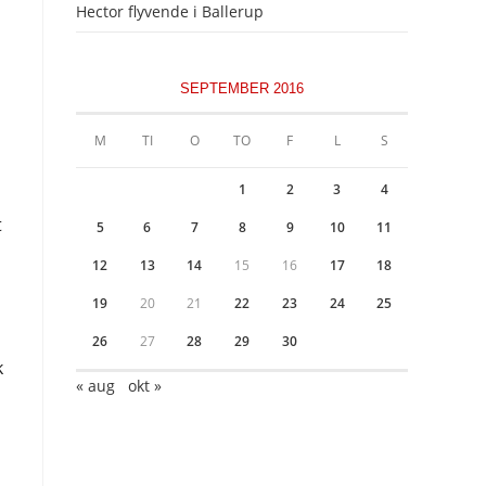
Hector flyvende i Ballerup
SEPTEMBER 2016
M
TI
O
TO
F
L
S
1
2
3
4
t
5
6
7
8
9
10
11
12
13
14
15
16
17
18
19
20
21
22
23
24
25
26
27
28
29
30
k
« aug
okt »