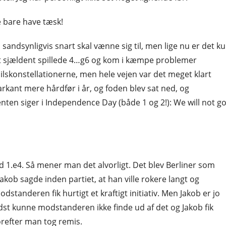
le bare have tæsk!
andsynligvis snart skal vænne sig til, men lige nu er det k
e det sjældent spillede 4…g6 og kom i kæmpe problemer
spilskonstellationerne, men hele vejen var det meget klart
kant mere hårdfør i år, og foden blev sat ned, og
ten siger i Independence Day (både 1 og 2!): We will not g
1.e4. Så mener man det alvorligt. Det blev Berliner som
Jakob sagde inden partiet, at han ville rokere langt og
tanderen fik hurtigt et kraftigt initiativ. Men Jakob er jo
idst kunne modstanderen ikke finde ud af det og Jakob fik
vorefter man tog remis.