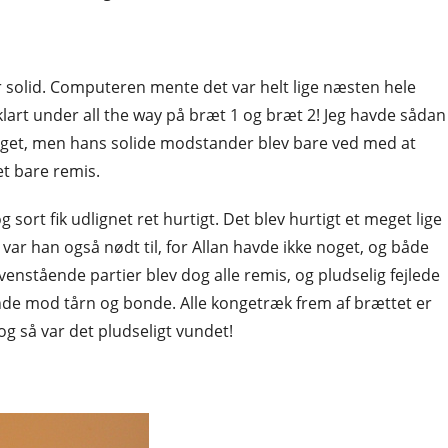
ng var solid. Computeren mente det var helt lige næsten hele
 klart under all the way på bræt 1 og bræt 2! Jeg havde sådan
 noget, men hans solide modstander blev bare ved med at
let bare remis.
sort fik udlignet ret hurtigt. Det blev hurtigt et meget lige
et var han også nødt til, for Allan havde ikke noget, og både
nstående partier blev dog alle remis, og pludselig fejlede
nde mod tårn og bonde. Alle kongetræk frem af brættet er
g så var det pludseligt vundet!