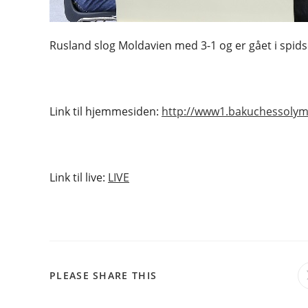
Rusland slog Moldavien med 3-1 og er gået i spid
Link til hjemmesiden:
http://www1.bakuchessoly
Link til live:
LIVE
SHARE
PLEASE SHARE THIS
THIS