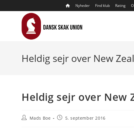
Skip
Nyheder
Find klub
Rating
O
to
content
Heldig sejr over New Zea
Heldig sejr over New 
Post
Post
Mads Boe
5. september 2016
author:
published: