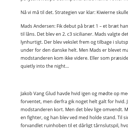
Nå vi må til det. Strategien var klar: Kiwierne skul
Mads Andersen: Fik debut på bræt 1 – et bræt han s
til låns. Det blev en 2. c3 sicilianer. Mads valgt
lynhurtigt. Der blev vekslet frem og tilbage i slut
under for den danske helt. Men Mads er blevet mar
modstanderen kom ikke videre. Eller som præsiden
quietly into the night…
Jakob Vang Glud havde hvid igen og mødte op med 
forventet, men derfra gik noget helt galt for hvid. 
modstanderen kort. Men det blev lige omvendt. Mods
en fighter, og han blev ved med holde stand. Til s
forvandlet ruinhoben til et dårligt tårnslutspil, h