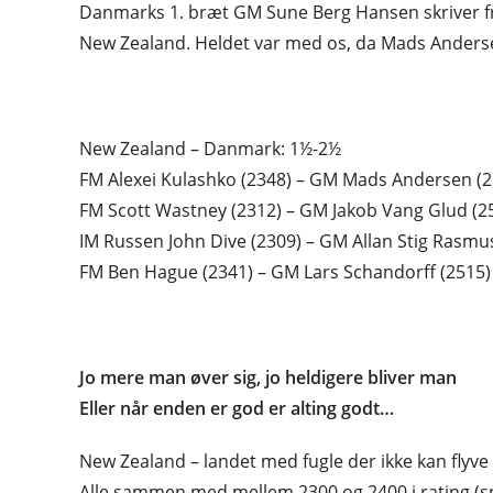
Danmarks 1. bræt GM Sune Berg Hansen skriver fra
New Zealand. Heldet var med os, da Mads Anderse
New Zealand – Danmark: 1½-2½
FM Alexei Kulashko (2348) – GM Mads Andersen (2
FM Scott Wastney (2312) – GM Jakob Vang Glud (2
IM Russen John Dive (2309) – GM Allan Stig Rasmu
FM Ben Hague (2341) – GM Lars Schandorff (2515) 
Jo mere man øver sig, jo heldigere bliver man
Eller når enden er god er alting godt…
New Zealand – landet med fugle der ikke kan flyve 
Alle sammen med mellem 2300 og 2400 i rating (spil