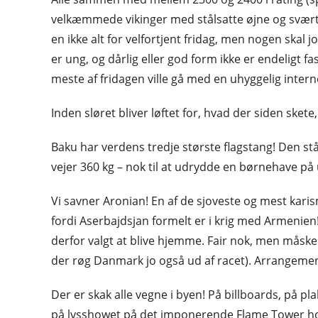
velkæmmede vikinger med stålsatte øjne og svæ
en ikke alt for velfortjent fridag, men nogen skal j
er ung, og dårlig eller god form ikke er endeligt fas
meste af fridagen ville gå med en uhyggelig inter
Inden sløret bliver løftet for, hvad der siden skete
Baku har verdens tredje største flagstang! Den stå
vejer 360 kg – nok til at udrydde en børnehave på u
Vi savner Aronian! En af de sjoveste og mest karis
fordi Aserbajdsjan formelt er i krig med Armenien
derfor valgt at blive hjemme. Fair nok, men måske
der røg Danmark jo også ud af racet). Arrangemen
Der er skak alle vegne i byen! På billboards, på p
på lysshowet på det imponerende Flame Tower hotel