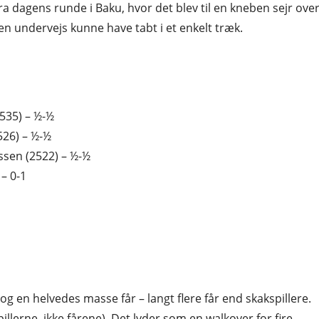
 dagens runde i Baku, hvor det blev til en kneben sejr ove
n undervejs kunne have tabt i et enkelt træk.
535) – ½-½
526) – ½-½
ssen (2522) – ½-½
– 0-1
og en helvedes masse får – langt flere får end skakspillere.
lerne, ikke fårene). Det lyder som en walkover for fire