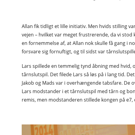
Allan fik tidligt et lille initiativ. Men hvids stilli
vejen – hvilket var meget frustrerende, da vi stod
en fornemmelse af, at Allan nok skulle få gang i
forsvare sig fornuftigt, og til sidst var tårnslutspil
Lars spillede en temmelig tynd åbning med hvid, og 
tårnslutspil. Det filede Lars så løs på i lang tid. D
Jakob og Mads var i overhængende tabsfare. De ove
Lars modstander i et tårnslutspil med tårn og bo
remis, men modstanderen stillede kongen på e7, o