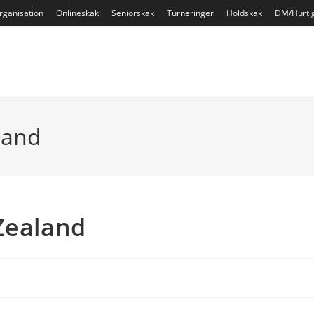
rganisation
Onlineskak
Seniorskak
Turneringer
Holdskak
DM/Hurti
land
Zealand