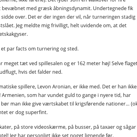
rt bevæbnet med græsk åbningsdynamit. Undertegnede fik
o sidde over. Det er der ingen der vil, når turneringen stadig
tslået. Jeg meldte mig frivilligt, helt uvidende om, at det
netskakgyser.
, et par facts om turnering og sted.
r meget tæt ved spillesalen og er 162 meter høj! Selve flage
dflugt, hvis det falder ned.
matiske spillere, Levon Aronian, er ikke med. Det er han ikke
! Armenien, som har vundet guld to gange i nyere tid, har
 bør man ikke give værtskabet til krigsførende nationer… (o
tet er dog superfint.
lakater, på store videoskærme, på busser, på taxaer og sågar
! Jeg har personligt ikke set noget lignende før.