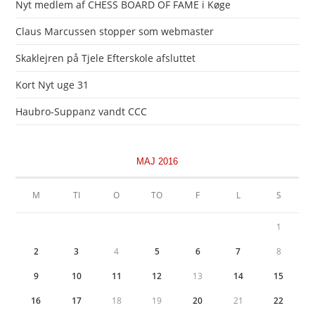
Nyt medlem af CHESS BOARD OF FAME i Køge
Claus Marcussen stopper som webmaster
Skaklejren på Tjele Efterskole afsluttet
Kort Nyt uge 31
Haubro-Suppanz vandt CCC
MAJ 2016
M
TI
O
TO
F
L
S
1
2
3
4
5
6
7
8
9
10
11
12
13
14
15
16
17
18
19
20
21
22