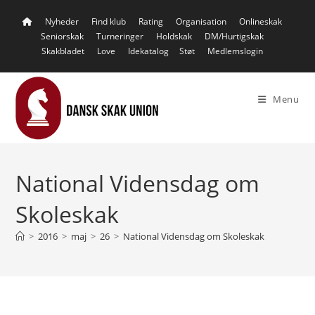
Skip
Nyheder
Find klub
Rating
Organisation
Onlineskak
to
Seniorskak
Turneringer
Holdskak
DM/Hurtigskak
content
Skakbladet
Love
Idekatalog
Støt
Medlemslogin
Menu
National Vidensdag om
Skoleskak
>
2016
>
maj
>
26
>
National Vidensdag om Skoleskak