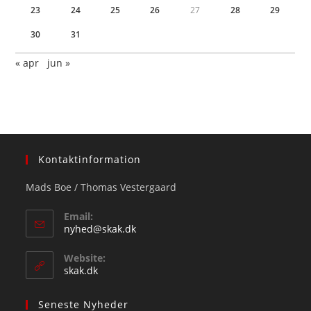
23
24
25
26
27
28
29
30
31
« apr
jun »
Kontaktinformation
Mads Boe / Thomas Vestergaard
Email:
Opens
nyhed@skak.dk
in
your
Website:
application
skak.dk
Seneste Nyheder