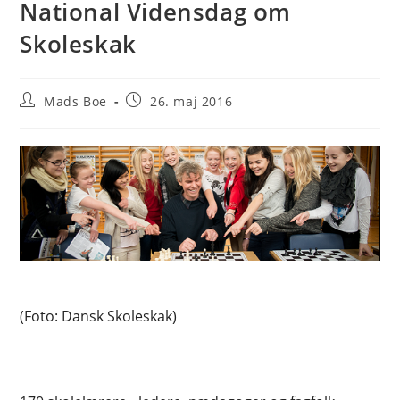
National Vidensdag om
Skoleskak
Post
Post
Mads Boe
26. maj 2016
author:
published:
(Foto: Dansk Skoleskak)