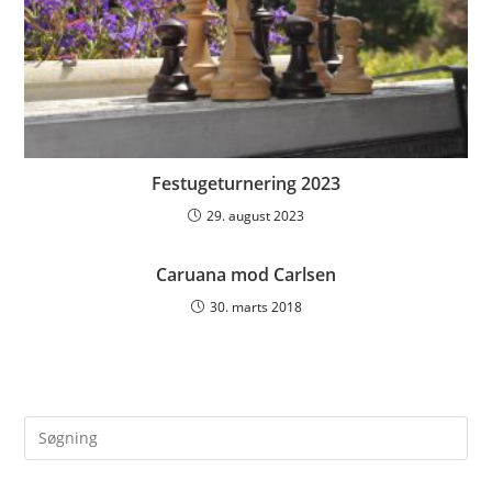
Festugeturnering 2023
29. august 2023
Caruana mod Carlsen
30. marts 2018
Pre
Es
to