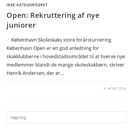
IKKE-KATEGORISERET
Open: Rekruttering af nye
juniorer
København Skoleskaks store forårsturnering
København Open er en god anledning for
skakklubberne i hovedstadsområdet til at hverve nye
medlemmer blandt de mange skoleskakbørn, skriver
Henrik Andersen, der er…
4. APRIL 2016
Pre
Es
to