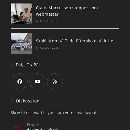
Claus Marcussen stopper som
webmaster
4. AUGUST 2026
Skaklejren på Tjele Efterskole afsluttet
4. AUGUST 2026
Følg Os På:
Opens
Opens
Opens
in
in
in
Diskussion
a
a
a
Skriv til os, hvad I synes om vores nye layout
new
new
new
tab
tab
tab
Email:
Opens
design@skak.dk