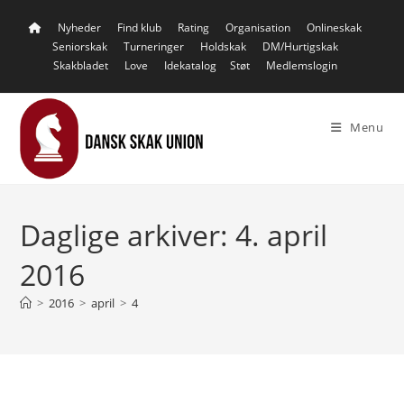
Skip
Nyheder
Find klub
Rating
Organisation
Onlineskak
to
Seniorskak
Turneringer
Holdskak
DM/Hurtigskak
content
Skakbladet
Love
Idekatalog
Støt
Medlemslogin
Menu
Daglige arkiver: 4. april
2016
>
2016
>
april
>
4