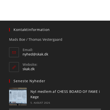
Kontaktinformation
Mads Boe / Thomas Vestergaard
Email:
Opens
nyhed@skak.dk
in
your
Website:
application
skak.dk
Seneste Nyheder
Nyt medlem af CHESS BOARD OF FAME i
Køge
5. AUGUST 2026