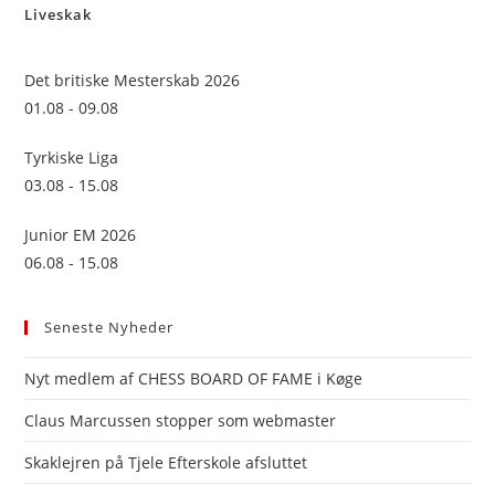
Liveskak
clo
the
sea
Det britiske Mesterskab 2026
pan
01.08 - 09.08
Tyrkiske Liga
03.08 - 15.08
Junior EM 2026
06.08 - 15.08
Seneste Nyheder
Nyt medlem af CHESS BOARD OF FAME i Køge
Claus Marcussen stopper som webmaster
Skaklejren på Tjele Efterskole afsluttet