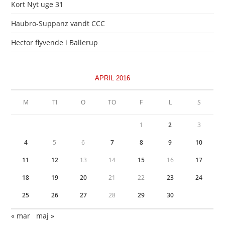
Kort Nyt uge 31
Haubro-Suppanz vandt CCC
Hector flyvende i Ballerup
APRIL 2016
M
TI
O
TO
F
L
S
1
2
3
4
5
6
7
8
9
10
11
12
13
14
15
16
17
18
19
20
21
22
23
24
25
26
27
28
29
30
« mar
maj »