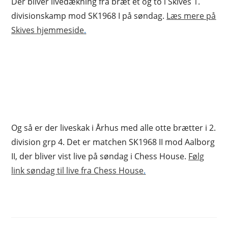
Der bliver livedækning fra bræt et og to i Skives 1.
divisionskamp mod SK1968 I på søndag.
Læs mere på
Skives hjemmeside
.
Og så er der liveskak i Århus med alle otte brætter i 2.
division grp 4. Det er matchen SK1968 II mod Aalborg
II, der bliver vist live på søndag i Chess House.
Følg
link søndag til live fra Chess House
.