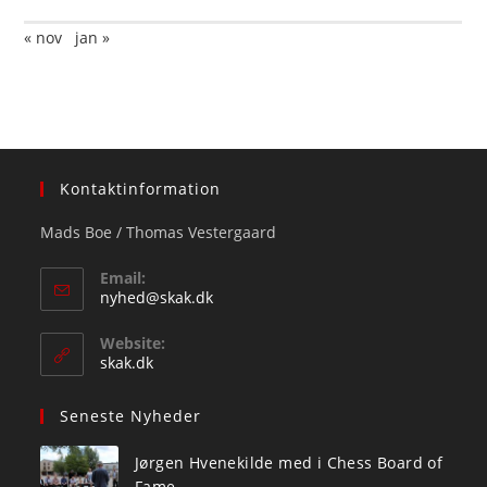
« nov
jan »
Kontaktinformation
Mads Boe / Thomas Vestergaard
Email:
Opens
nyhed@skak.dk
in
your
Website:
application
skak.dk
Seneste Nyheder
Jørgen Hvenekilde med i Chess Board of
Fame