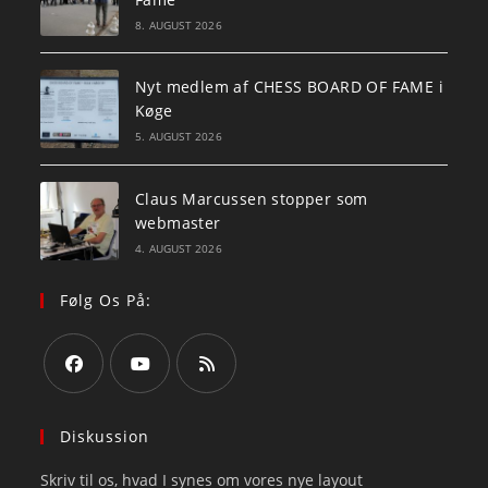
8. AUGUST 2026
Nyt medlem af CHESS BOARD OF FAME i
Køge
5. AUGUST 2026
Claus Marcussen stopper som
webmaster
4. AUGUST 2026
Følg Os På:
Opens
Opens
Opens
in
in
in
Diskussion
a
a
a
Skriv til os, hvad I synes om vores nye layout
new
new
new