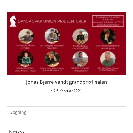
Jonas Bjerre vandt grandprixfinalen
6. februar 2021
Pre
Es
to
Liveskak
clo