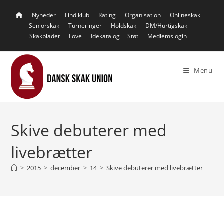
Skip
Nyheder
Find klub
Rating
Organisation
Onlineskak
to
Seniorskak
Turneringer
Holdskak
DM/Hurtigskak
content
Skakbladet
Love
Idekatalog
Støt
Medlemslogin
Menu
Skive debuterer med
livebrætter
>
2015
>
december
>
14
>
Skive debuterer med livebrætter