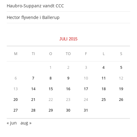
Haubro-Suppanz vandt CCC
Hector flyvende i Ballerup
JULI 2015
M
TI
O
TO
F
L
S
1
2
3
4
5
6
7
8
9
10
11
12
13
14
15
16
17
18
19
20
21
22
23
24
25
26
27
28
29
30
31
« jun
aug »