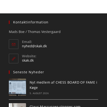
Kontaktinformation
Mads Boe / Thomas Vestergaard
Email:
Opens
nyhed@skak.dk
in
your
Website:
application
skak.dk
Seneste Nyheder
Nyt medlem af CHESS BOARD OF FAME i
Køge
5. AUGUST 2026
Claus Marcussen stopper som