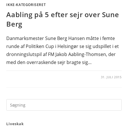
IKKE-KATEGORISERET
Aabling på 5 efter sejr over Sune
Berg
Danmarksmester Sune Berg Hansen måtte i femte
runde af Politiken Cup i Helsingør se sig udspillet i et
dronningslutspil af FM Jakob Aabling-Thomsen, der
med den overraskende sejr bragte sig…
31. JULI 2015
Pre
Es
to
Liveskak
clo