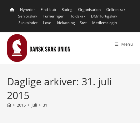
Skip
Nyheder
Find klub
Rating
Organisation
Onlineskak
to
Seniorskak
Turneringer
Holdskak
DM/Hurtigskak
content
Skakbladet
Love
Idekatalog
Støt
Medlemslogin
Menu
Daglige arkiver: 31. juli
2015
>
2015
>
juli
>
31