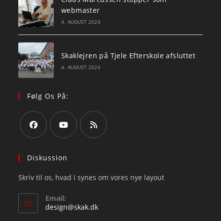
webmaster
4. AUGUST 2026
Skaklejren på Tjele Efterskole afsluttet
4. AUGUST 2026
Følg Os På:
Opens
Opens
Opens
in
in
in
Diskussion
a
a
a
Skriv til os, hvad I synes om vores nye layout
new
new
new
tab
tab
tab
Email:
Opens
design@skak.dk
in