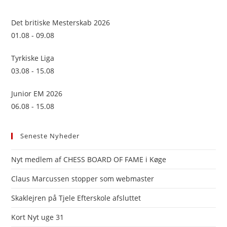
the
sea
Det britiske Mesterskab 2026
pan
01.08 - 09.08
Tyrkiske Liga
03.08 - 15.08
Junior EM 2026
06.08 - 15.08
Seneste Nyheder
Nyt medlem af CHESS BOARD OF FAME i Køge
Claus Marcussen stopper som webmaster
Skaklejren på Tjele Efterskole afsluttet
Kort Nyt uge 31