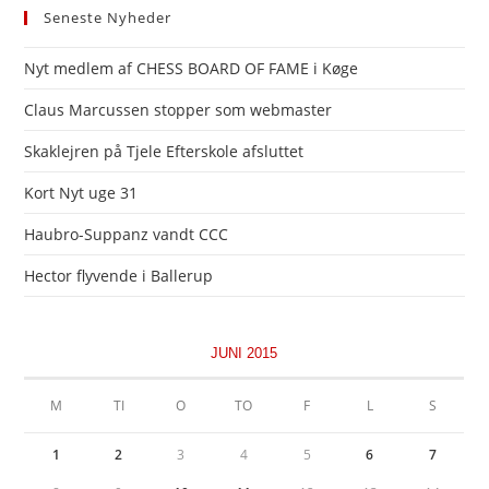
Seneste Nyheder
Nyt medlem af CHESS BOARD OF FAME i Køge
Claus Marcussen stopper som webmaster
Skaklejren på Tjele Efterskole afsluttet
Kort Nyt uge 31
Haubro-Suppanz vandt CCC
Hector flyvende i Ballerup
JUNI 2015
M
TI
O
TO
F
L
S
1
2
3
4
5
6
7