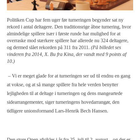
Politiken Cup har fem uger før turneringen begynder sat ny
rekord i antal deltagere. Den traditionsrige åbne turnering, hvor
almindelige spillere især i første runde har mulighed for at
overraske mod stærkere spillere har allerede nu 324 deltagere,
og dermed slået rekorden på 311 fra 2011.
(På billedet ses
vinderen fra 2014, X. Bu fra Kina, der vandt med 9 points af
10.)
– Vi er meget glade for at turneringen ser ud til endnu en gang
at vokse, og at så mange spillere fra hele verden benytter
lejligheden til at deltage i turneringen og dens mangeartede
sidearrangementer, siger turneringens hovedarrangør, den
tidligere unionsformand Lars-Henrik Bech Hansen.
Den store Open afvikles i år fra 25. juli til 2. august – og der er