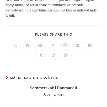
stadig mulighed for at spare en hundredekroneseddel i
startgebyret, hvis man tilmelder sig – og betaler indskud inden
1. juli.
SHARE
PLEASE SHARE THIS
THIS
CONTENT
Opens
Opens
Opens
Opens
Opens
Opens
Opens
in
in
in
in
in
in
in
a
a
a
a
a
a
a
Opens
Opens
Opens
new
new
new
new
new
new
new
in
in
in
window
window
window
window
window
window
window
a
a
a
new
new
new
window
window
window
MÅSKE KAN DU OGSÅ LIDE
Sommerskak i Danmark II
24. juni 2011