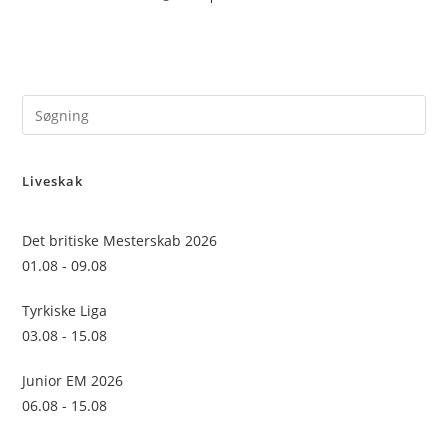
Pre
Es
to
Liveskak
clo
the
sea
Det britiske Mesterskab 2026
pan
01.08 - 09.08
Tyrkiske Liga
03.08 - 15.08
Junior EM 2026
06.08 - 15.08