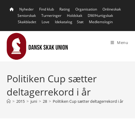
Skip
Nyheder
Find klub
Rating
Organisation
Onlineskak
to
Seniorskak
Turneringer
Holdskak
DM/Hurtigskak
content
Skakbladet
Love
Idekatalog
Støt
Medlemslogin
Menu
Politiken Cup sætter
deltagerrekord i år
>
2015
>
juni
>
28
>
Politiken Cup sætter deltagerrekord i år