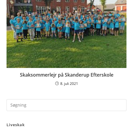
Skaksommerlejr på Skanderup Efterskole
8. juli 2021
Pre
Es
to
Liveskak
clo
the