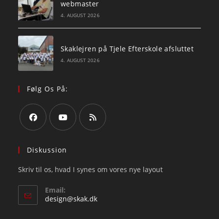
webmaster
4. AUGUST 2026
Skaklejren på Tjele Efterskole afsluttet
4. AUGUST 2026
Følg Os På:
Opens
Opens
Opens
in
in
in
Diskussion
a
a
a
Skriv til os, hvad I synes om vores nye layout
new
new
new
tab
tab
tab
Email:
Opens
design@skak.dk
in
your