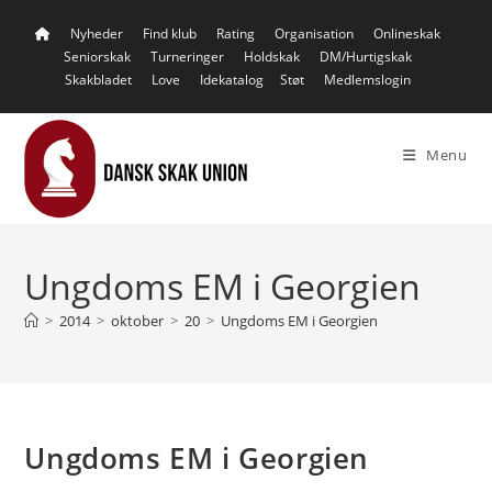
Skip
Nyheder
Find klub
Rating
Organisation
Onlineskak
to
Seniorskak
Turneringer
Holdskak
DM/Hurtigskak
content
Skakbladet
Love
Idekatalog
Støt
Medlemslogin
Menu
Ungdoms EM i Georgien
>
2014
>
oktober
>
20
>
Ungdoms EM i Georgien
Ungdoms EM i Georgien