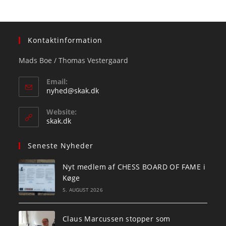
Kontaktinformation
Mads Boe / Thomas Vestergaard
Email:
Opens
nyhed@skak.dk
in
your
Website:
application
skak.dk
Seneste Nyheder
Nyt medlem af CHESS BOARD OF FAME i
Køge
5. AUGUST 2026
Claus Marcussen stopper som