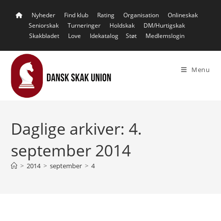
Skip
Nyheder
Find klub
Rating
Organisation
Onlineskak
to
Seniorskak
Turneringer
Holdskak
DM/Hurtigskak
content
Skakbladet
Love
Idekatalog
Støt
Medlemslogin
Menu
Daglige arkiver: 4.
september 2014
>
2014
>
september
>
4