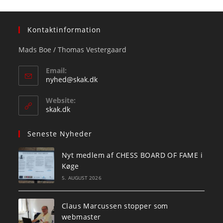
Kontaktinformation
Mads Boe / Thomas Vestergaard
Email:
Opens
nyhed@skak.dk
in
your
Website:
application
skak.dk
Seneste Nyheder
Nyt medlem af CHESS BOARD OF FAME i
Køge
5. AUGUST 2026
Claus Marcussen stopper som
webmaster