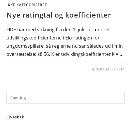
IKKE-KATEGORISERET
Nye ratingtal og koefficienter
FIDE har med virkning fra den 1. juli i år ændret
udviklingskoefficienterne i Elo-ratingen for
ungdomsspillere, så reglerne nu ser således ud i min
oversættelse: §8.56. K er udviklingskoefficientenK =…
4. SEPTEMBER 2014
Pre
Es
to
Liveskak
clo
the