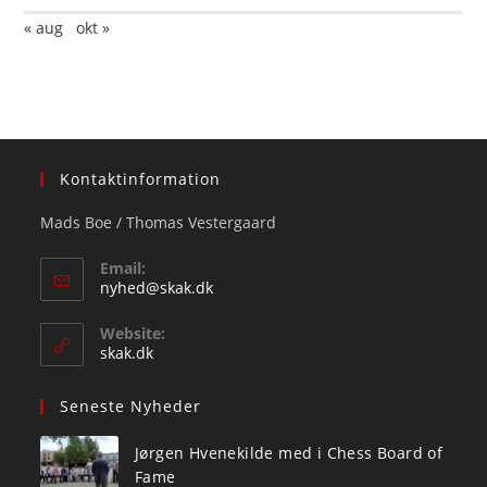
« aug
okt »
Kontaktinformation
Mads Boe / Thomas Vestergaard
Email:
Opens
nyhed@skak.dk
in
your
Website:
application
skak.dk
Seneste Nyheder
Jørgen Hvenekilde med i Chess Board of
Fame