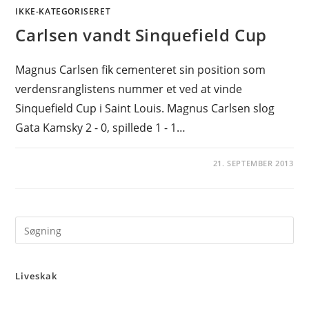
IKKE-KATEGORISERET
Carlsen vandt Sinquefield Cup
Magnus Carlsen fik cementeret sin position som
verdensranglistens nummer et ved at vinde
Sinquefield Cup i Saint Louis. Magnus Carlsen slog
Gata Kamsky 2 - 0, spillede 1 - 1…
21. SEPTEMBER 2013
Pre
Es
to
Liveskak
clo
the