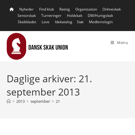
Skip
Nyheder
Find klub
Rating
Organisation
Onlineskak
to
Seniorskak
Turneringer
Holdskak
DM/Hurtigskak
content
Skakbladet
Love
Idekatalog
Støt
Medlemslogin
Menu
Daglige arkiver: 21.
september 2013
>
2013
>
september
>
21