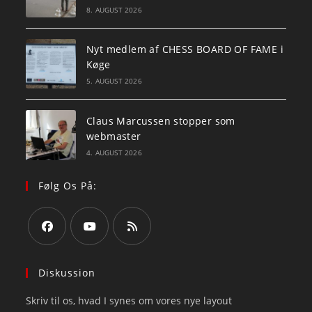
8. AUGUST 2026
Nyt medlem af CHESS BOARD OF FAME i
Køge
5. AUGUST 2026
Claus Marcussen stopper som
webmaster
4. AUGUST 2026
Følg Os På:
Opens
Opens
Opens
in
in
in
Diskussion
a
a
a
Skriv til os, hvad I synes om vores nye layout
new
new
new