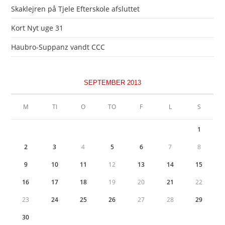
Skaklejren på Tjele Efterskole afsluttet
Kort Nyt uge 31
Haubro-Suppanz vandt CCC
SEPTEMBER 2013
M
TI
O
TO
F
L
S
1
2
3
4
5
6
7
8
9
10
11
12
13
14
15
16
17
18
19
20
21
22
23
24
25
26
27
28
29
30