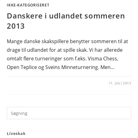
IKKE-KATEGORISERET
Danskere i udlandet sommeren
2013
Mange danske skakspillere benytter sommeren til at
drage til udlandet for at spille skak. Vi har allerede
omtalt flere turneringer som f.eks. Visma Chess,
Open Teplice og Sveins Minneturnering. Men…
11. JULI 2013
Pre
Es
to
Liveskak
clo