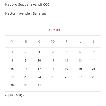
Haubro-Suppanz vandt CCC
Hector flyvende i Ballerup
JULI 2013
M
TI
O
TO
F
L
S
1
2
3
4
5
6
7
8
9
10
11
12
13
14
15
16
17
18
19
20
21
22
23
24
25
26
27
28
29
30
31
« jun
aug »