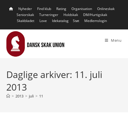
Skip
Nyheder
Find klub
Rating
Organisation
Onlineskak
to
Seniorskak
Turneringer
Holdskak
DM/Hurtigskak
content
Skakbladet
Love
Idekatalog
Støt
Medlemslogin
Menu
Daglige arkiver: 11. juli
2013
>
2013
>
juli
>
11