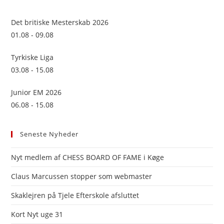
the
sea
Det britiske Mesterskab 2026
pan
01.08 - 09.08
Tyrkiske Liga
03.08 - 15.08
Junior EM 2026
06.08 - 15.08
Seneste Nyheder
Nyt medlem af CHESS BOARD OF FAME i Køge
Claus Marcussen stopper som webmaster
Skaklejren på Tjele Efterskole afsluttet
Kort Nyt uge 31