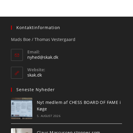
Kontaktinformation
Mads Boe / Thomas Vestergaard
Email:
Opens
nyhed@skak.dk
in
your
Website:
application
skak.dk
Seneste Nyheder
Nyt medlem af CHESS BOARD OF FAME i
Køge
5. AUGUST 2026
Claus Marcussen stopper som