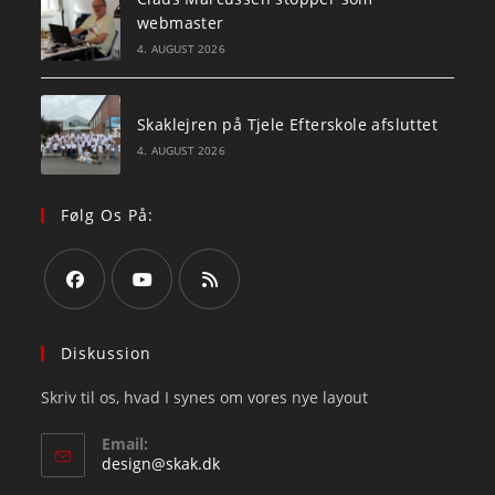
webmaster
4. AUGUST 2026
Skaklejren på Tjele Efterskole afsluttet
4. AUGUST 2026
Følg Os På:
Opens
Opens
Opens
in
in
in
Diskussion
a
a
a
Skriv til os, hvad I synes om vores nye layout
new
new
new
tab
tab
tab
Email:
Opens
design@skak.dk
in