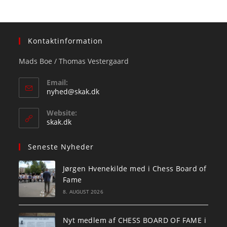
Kontaktinformation
Mads Boe / Thomas Vestergaard
Email:
Opens
nyhed@skak.dk
in
your
Website:
application
skak.dk
Seneste Nyheder
Jørgen Hvenekilde med i Chess Board of
Fame
8. AUGUST 2026
Nyt medlem af CHESS BOARD OF FAME i