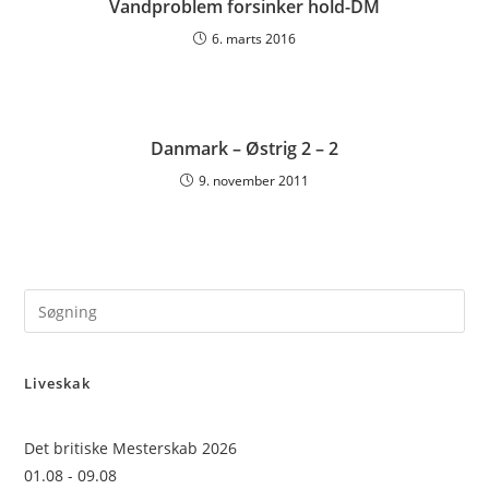
Vandproblem forsinker hold-DM
6. marts 2016
Danmark – Østrig 2 – 2
9. november 2011
Pre
Es
to
Liveskak
clo
the
sea
Det britiske Mesterskab 2026
pan
01.08 - 09.08