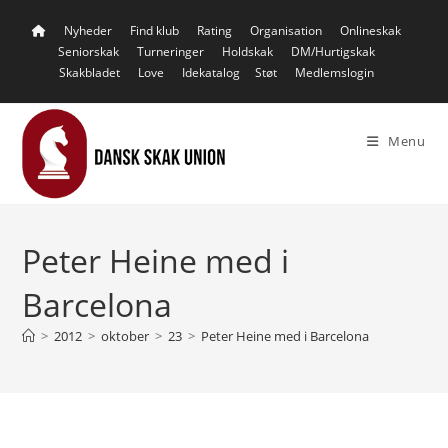
Skip
Nyheder
Find klub
Rating
Organisation
Onlineskak
to
Seniorskak
Turneringer
Holdskak
DM/Hurtigskak
content
Skakbladet
Love
Idekatalog
Støt
Medlemslogin
Menu
Peter Heine med i
Barcelona
>
2012
>
oktober
>
23
>
Peter Heine med i Barcelona