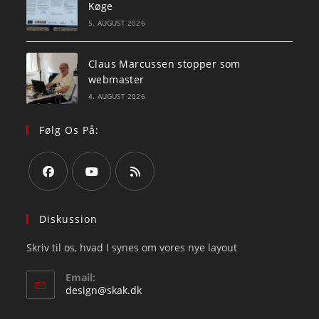
Køge
5. AUGUST 2026
Claus Marcussen stopper som
webmaster
4. AUGUST 2026
Følg Os På:
Opens
Opens
Opens
in
in
in
Diskussion
a
a
a
Skriv til os, hvad I synes om vores nye layout
new
new
new
tab
tab
tab
Email:
Opens
design@skak.dk
in
your