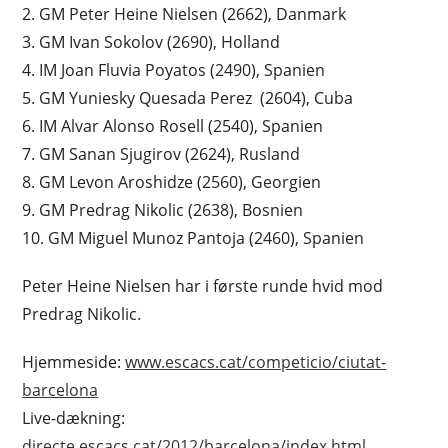
2. GM Peter Heine Nielsen (2662), Danmark
3. GM Ivan Sokolov (2690), Holland
4. IM Joan Fluvia Poyatos (2490), Spanien
5. GM Yuniesky Quesada Perez (2604), Cuba
6. IM Alvar Alonso Rosell (2540), Spanien
7. GM Sanan Sjugirov (2624), Rusland
8. GM Levon Aroshidze (2560), Georgien
9. GM Predrag Nikolic (2638), Bosnien
10. GM Miguel Munoz Pantoja (2460), Spanien
Peter Heine Nielsen har i første runde hvid mod
Predrag Nikolic.
Hjemmeside:
www.escacs.cat/competicio/ciutat-
barcelona
Live-dækning:
directe.escacs.cat/2012/barcelona/index.html