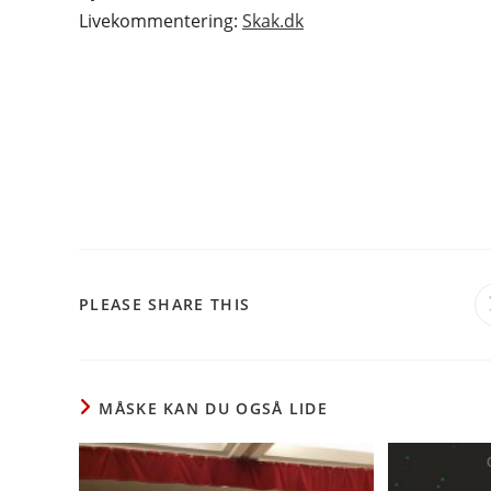
Livekommentering:
Skak.dk
SHARE
PLEASE SHARE THIS
THIS
CONTENT
MÅSKE KAN DU OGSÅ LIDE