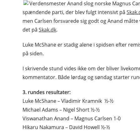
Verdensmester Anand slog norske Magnus Carls
spændende parti, der blev fulgt intensivt på
Skak.
men Carlsen forsvarede sig godt og Anand måtte v
det på
Skak.dk
.
Luke McShane er stadig alene i spidsen efter re
på siden.
I skrivende stund vides ikke om der bliver live
kommentator. Både lørdag og søndag starter runde
3. rundes resultater:
Luke McShane – Vladimir Kramnik ½-½
Michael Adams – Nigel Short ½-½
Viswanathan Anand – Magnus Carlsen 1-0
Hikaru Nakamura – David Howell ½-½