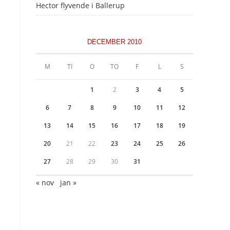
Hector flyvende i Ballerup
DECEMBER 2010
M
TI
O
TO
F
L
S
1
2
3
4
5
6
7
8
9
10
11
12
13
14
15
16
17
18
19
20
21
22
23
24
25
26
27
28
29
30
31
« nov
jan »