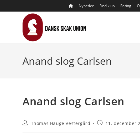
Skip
Nyheder
Find klub
Rating
O
to
content
Anand slog Carlsen
Anand slog Carlsen
Post
Post
Thomas Hauge Vestergård
11. december 
author:
published: