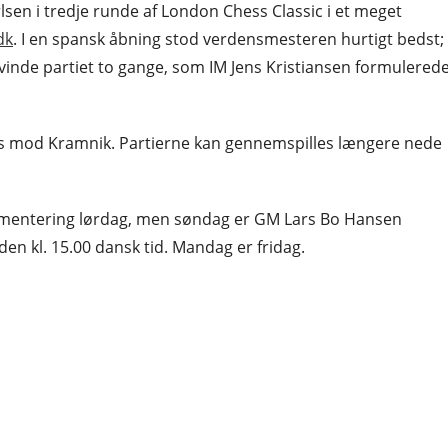
en i tredje runde af London Chess Classic i et meget
dk
. I en spansk åbning stod verdensmesteren hurtigt bedst;
inde partiet to gange, som IM Jens Kristiansen formulered
mis mod Kramnik. Partierne kan gennemspilles længere nede
kommentering lørdag, men søndag er GM Lars Bo Hansen
n kl. 15.00 dansk tid. Mandag er fridag.