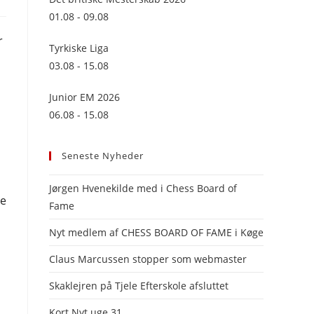
panel.
01.08 - 09.08
r
Tyrkiske Liga
03.08 - 15.08
Junior EM 2026
06.08 - 15.08
Seneste Nyheder
Jørgen Hvenekilde med i Chess Board of
re
Fame
Nyt medlem af CHESS BOARD OF FAME i Køge
Claus Marcussen stopper som webmaster
Skaklejren på Tjele Efterskole afsluttet
Kort Nyt uge 31