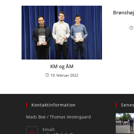
Brønshøj 
KM og ÅM
10. februar 2022
Kontaktinformation
Sene
Mads Boe / Thomas Vestergaard
Email: