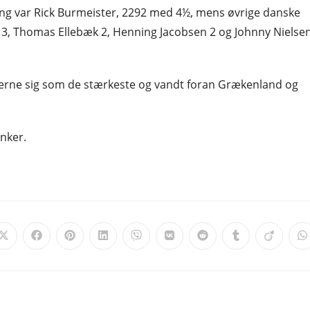
ing var Rick Burmeister, 2292 med 4½, mens øvrige danske
v 3, Thomas Ellebæk 2, Henning Jacobsen 2 og Johnny Nielse
erne sig som de stærkeste og vandt foran Grækenland og
anker.
Opens
Opens
Opens
Opens
Opens
Opens
Opens
Opens
Opens
O
in
in
in
in
in
in
in
in
in
i
a
a
a
a
a
a
a
a
a
a
new
new
new
new
new
new
new
new
new
n
window
window
window
window
window
window
window
window
window
w