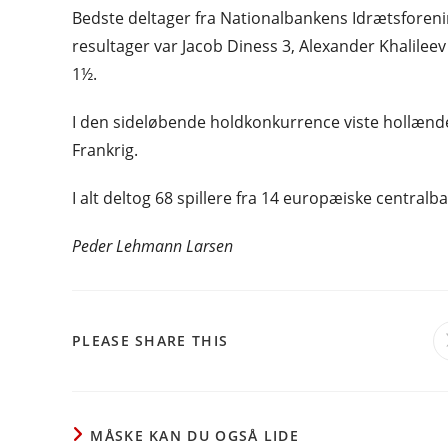
Bedste deltager fra Nationalbankens Idrætsforen
resultager var Jacob Diness 3, Alexander Khalilee
1½.
I den sideløbende holdkonkurrence viste hollænd
Frankrig.
I alt deltog 68 spillere fra 14 europæiske centralb
Peder Lehmann Larsen
SHARE
PLEASE SHARE THIS
THIS
CONTENT
MÅSKE KAN DU OGSÅ LIDE