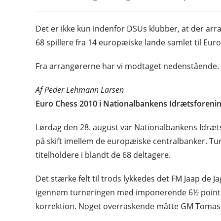
author:
published:
Det er ikke kun indenfor DSUs klubber, at der arr
68 spillere fra 14 europæiske lande samlet til Eur
Fra arrangørerne har vi modtaget nedenstående.
Af Peder Lehmann Larsen
Euro Chess 2010 i Nationalbankens Idrætsforeni
Lørdag den 28. august var Nationalbankens Idræts
på skift imellem de europæiske centralbanker. Tur
titelholdere i blandt de 68 deltagere.
Det stærke felt til trods lykkedes det FM Jaap de J
igennem turneringen med imponerende 6½ points 
korrektion. Noget overraskende måtte GM Tomas O