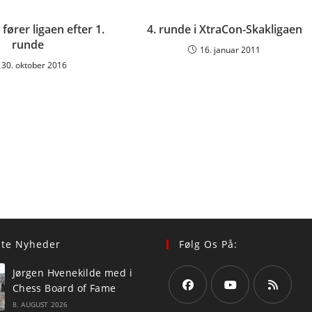
fører ligaen efter 1.
4. runde i XtraCon-Skakligaen
runde
16. januar 2011
30. oktober 2016
ste Nyheder
Følg Os På:
Jørgen Hvenekilde med i
Chess Board of Fame
8. AUGUST 2026
Opens
Opens
Opens