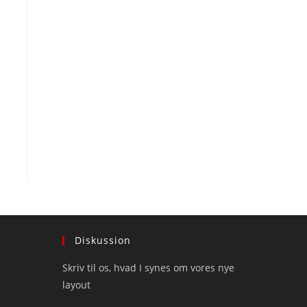
Diskussion
Skriv til os, hvad I synes om vores nye
layout