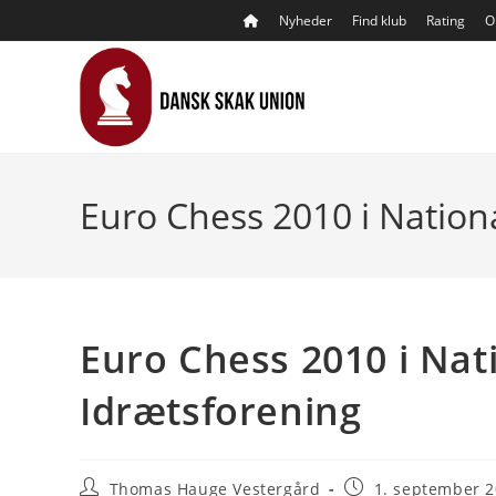
Skip
Nyheder
Find klub
Rating
O
to
content
Euro Chess 2010 i Natio
Euro Chess 2010 i Na
Idrætsforening
Post
Post
Thomas Hauge Vestergård
1. september 