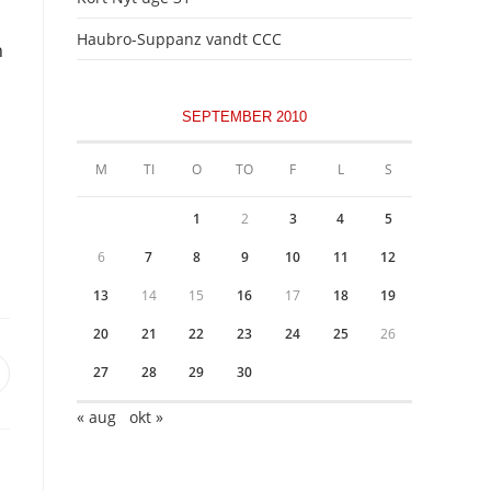
Haubro-Suppanz vandt CCC
n
SEPTEMBER 2010
M
TI
O
TO
F
L
S
1
2
3
4
5
6
7
8
9
10
11
12
13
14
15
16
17
18
19
20
21
22
23
24
25
26
27
28
29
30
pens
n
« aug
okt »
ew
indow