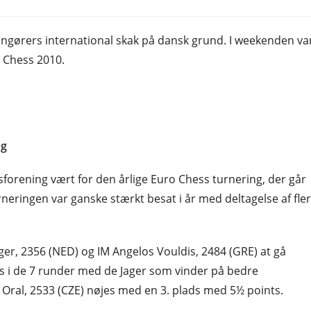
angørers international skak på dansk grund. I weekenden va
o Chess 2010.
ng
forening vært for den årlige Euro Chess turnering, der går
neringen var ganske stærkt besat i år med deltagelse af fle
ager, 2356 (NED) og IM Angelos Vouldis, 2484 (GRE) at gå
i de 7 runder med de Jager som vinder på bedre
ral, 2533 (CZE) nøjes med en 3. plads med 5½ points.