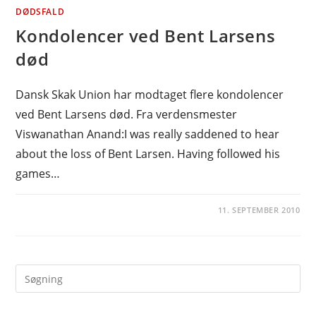
DØDSFALD
Kondolencer ved Bent Larsens
død
Dansk Skak Union har modtaget flere kondolencer
ved Bent Larsens død. Fra verdensmester
Viswanathan Anand:I was really saddened to hear
about the loss of Bent Larsen. Having followed his
games…
11. SEPTEMBER 2010
Pre
Es
to