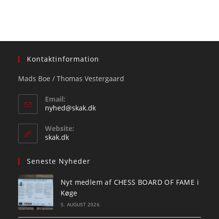
Kontaktinformation
Mads Boe / Thomas Vestergaard
Email:
Opens
nyhed@skak.dk
in
your
Website:
application
skak.dk
Seneste Nyheder
Nyt medlem af CHESS BOARD OF FAME i
Køge
5. AUGUST 2026