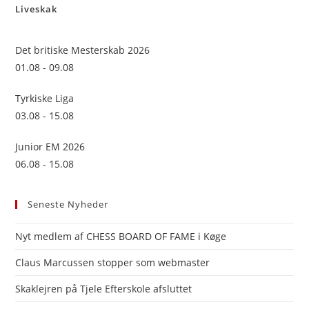
Liveskak
clo
the
sea
Det britiske Mesterskab 2026
pan
01.08 - 09.08
Tyrkiske Liga
03.08 - 15.08
Junior EM 2026
06.08 - 15.08
Seneste Nyheder
Nyt medlem af CHESS BOARD OF FAME i Køge
Claus Marcussen stopper som webmaster
Skaklejren på Tjele Efterskole afsluttet