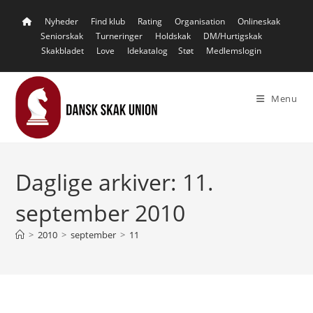
Skip
Nyheder
Find klub
Rating
Organisation
Onlineskak
to
Seniorskak
Turneringer
Holdskak
DM/Hurtigskak
content
Skakbladet
Love
Idekatalog
Støt
Medlemslogin
Menu
Daglige arkiver: 11.
september 2010
>
2010
>
september
>
11