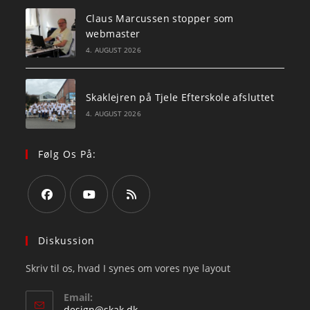
Claus Marcussen stopper som
webmaster
4. AUGUST 2026
Skaklejren på Tjele Efterskole afsluttet
4. AUGUST 2026
Følg Os På:
Opens
Opens
Opens
in
in
in
Diskussion
a
a
a
Skriv til os, hvad I synes om vores nye layout
new
new
new
tab
tab
tab
Email:
Opens
design@skak.dk