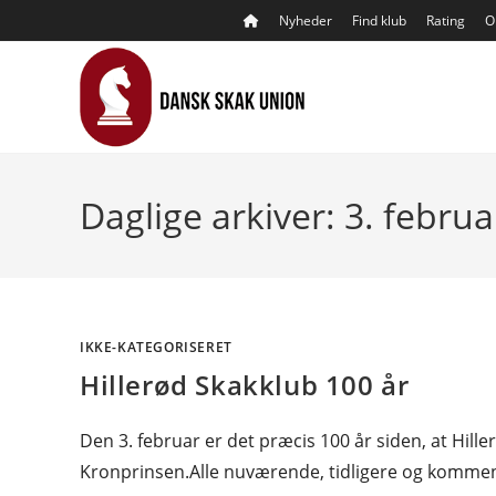
Skip
Nyheder
Find klub
Rating
O
to
content
Daglige arkiver: 3. febru
IKKE-KATEGORISERET
Hillerød Skakklub 100 år
Den 3. februar er det præcis 100 år siden, at Hille
Kronprinsen.Alle nuværende, tidligere og komm