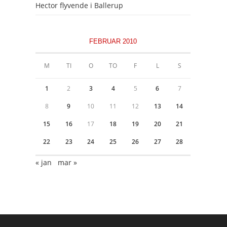
Hector flyvende i Ballerup
FEBRUAR 2010
M
TI
O
TO
F
L
S
1
2
3
4
5
6
7
8
9
10
11
12
13
14
15
16
17
18
19
20
21
22
23
24
25
26
27
28
« jan
mar »