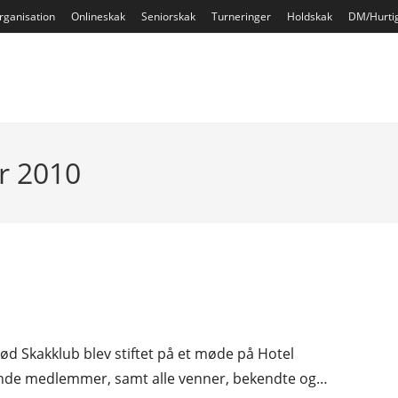
rganisation
Onlineskak
Seniorskak
Turneringer
Holdskak
DM/Hurti
ar 2010
rød Skakklub blev stiftet på et møde på Hotel
ende medlemmer, samt alle venner, bekendte og…