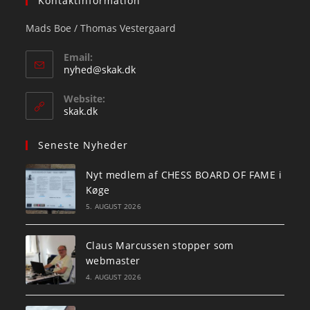
Kontaktinformation
Mads Boe / Thomas Vestergaard
Email:
Opens
nyhed@skak.dk
in
your
Website:
application
skak.dk
Seneste Nyheder
Nyt medlem af CHESS BOARD OF FAME i
Køge
5. AUGUST 2026
Claus Marcussen stopper som
webmaster
4. AUGUST 2026