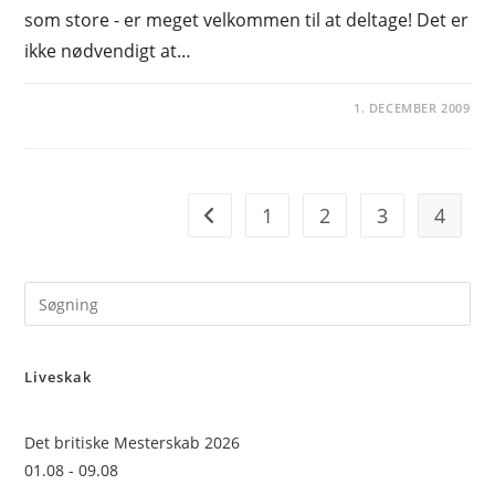
som store - er meget velkommen til at deltage! Det er
ikke nødvendigt at…
1. DECEMBER 2009
1
2
3
4
Go to the previous page
Pre
Es
to
Liveskak
clo
the
sea
Det britiske Mesterskab 2026
pan
01.08 - 09.08