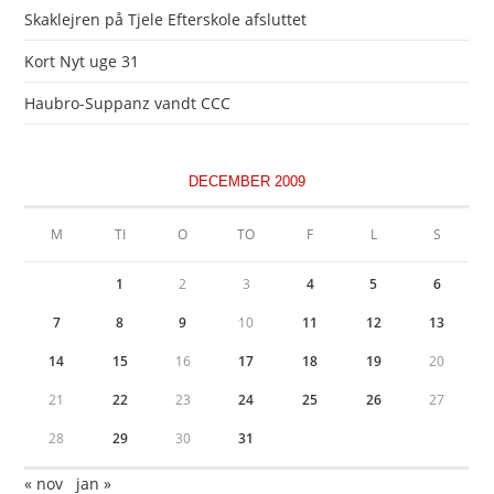
Skaklejren på Tjele Efterskole afsluttet
Kort Nyt uge 31
Haubro-Suppanz vandt CCC
DECEMBER 2009
M
TI
O
TO
F
L
S
1
2
3
4
5
6
7
8
9
10
11
12
13
14
15
16
17
18
19
20
21
22
23
24
25
26
27
28
29
30
31
« nov
jan »