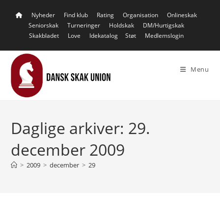
Skip
Nyheder
Find klub
Rating
Organisation
Onlineskak
to
Seniorskak
Turneringer
Holdskak
DM/Hurtigskak
content
Skakbladet
Love
Idekatalog
Støt
Medlemslogin
Menu
Daglige arkiver: 29.
december 2009
>
2009
>
december
>
29