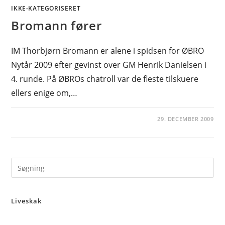
IKKE-KATEGORISERET
Bromann fører
IM Thorbjørn Bromann er alene i spidsen for ØBRO
Nytår 2009 efter gevinst over GM Henrik Danielsen i
4. runde. På ØBROs chatroll var de fleste tilskuere
ellers enige om,…
29. DECEMBER 2009
Pre
Es
to
Liveskak
clo
the