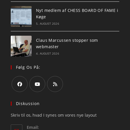
Nyt medlem af CHESS BOARD OF FAME i
Køge
5. AUGUST 2026
Claus Marcussen stopper som
webmaster
4. AUGUST 2026
Følg Os På:
Opens
Opens
Opens
in
in
in
Diskussion
a
a
a
Skriv til os, hvad I synes om vores nye layout
new
new
new
tab
tab
tab
Email: