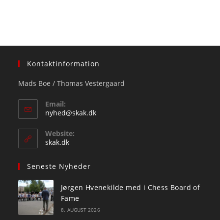
Kontaktinformation
Mads Boe / Thomas Vestergaard
Email:
Opens
nyhed@skak.dk
in
your
Website:
application
skak.dk
Seneste Nyheder
Jørgen Hvenekilde med i Chess Board of
Fame
8. AUGUST 2026