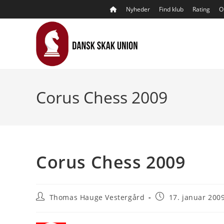
Skip
Nyheder
Find klub
Rating
O
to
content
Corus Chess 2009
Corus Chess 2009
Post
Post
Thomas Hauge Vestergård
17. januar 200
author:
published: