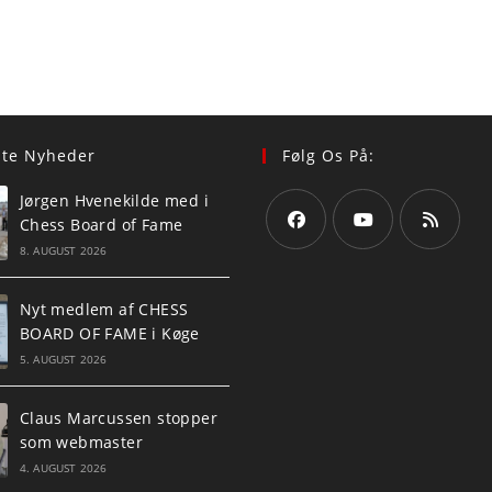
ste Nyheder
Følg Os På:
Jørgen Hvenekilde med i
Chess Board of Fame
8. AUGUST 2026
Opens
Opens
Opens
in
in
in
Nyt medlem af CHESS
a
a
a
BOARD OF FAME i Køge
new
new
new
5. AUGUST 2026
tab
tab
tab
Claus Marcussen stopper
som webmaster
4. AUGUST 2026