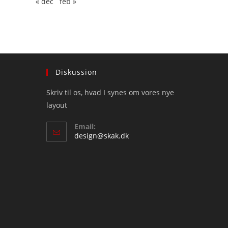
« dec
feb »
Diskussion
Skriv til os, hvad I synes om vores nye
layout
Email:
Opens
design@skak.dk
in
your
application