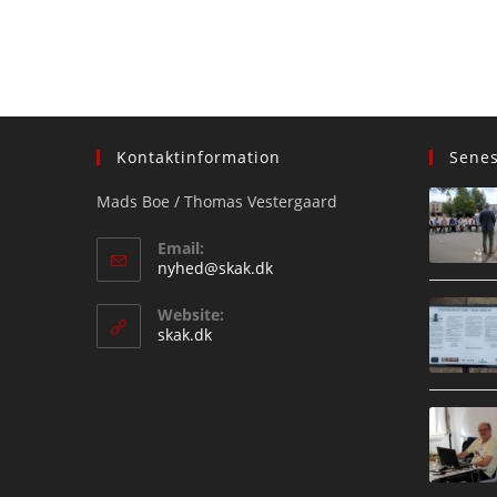
Kontaktinformation
Sene
Mads Boe / Thomas Vestergaard
Email:
Opens
nyhed@skak.dk
in
your
Website:
application
skak.dk