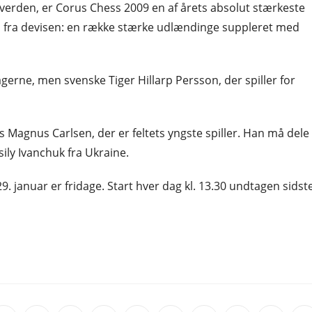
i verden, er Corus Chess 2009 en af årets absolut stærkeste
ud fra devisen: en række stærke udlændinge suppleret med
erne, men svenske Tiger Hillarp Persson, der spiller for
s Magnus Carlsen, der er feltets yngste spiller. Han må dele
ily Ivanchuk fra Ukraine.
 29. januar er fridage. Start hver dag kl. 13.30 undtagen sidst