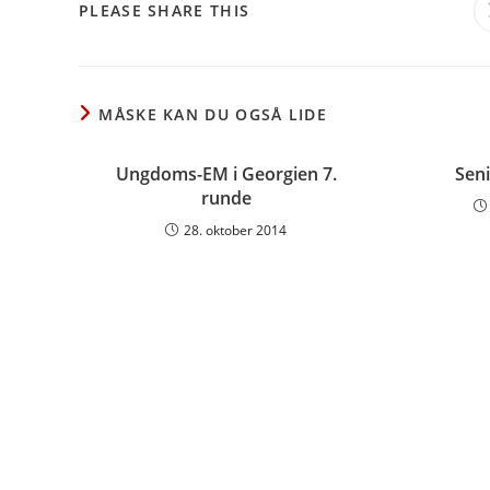
SHARE
PLEASE SHARE THIS
THIS
CONTENT
MÅSKE KAN DU OGSÅ LIDE
Ungdoms-EM i Georgien 7.
Sen
runde
28. oktober 2014