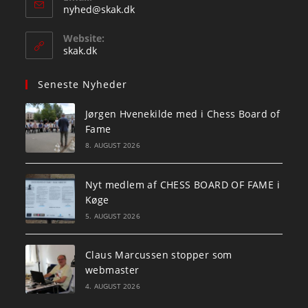
Opens
nyhed@skak.dk
in
your
Website:
application
skak.dk
Seneste Nyheder
Jørgen Hvenekilde med i Chess Board of
Fame
8. AUGUST 2026
Nyt medlem af CHESS BOARD OF FAME i
Køge
5. AUGUST 2026
Claus Marcussen stopper som
webmaster
4. AUGUST 2026