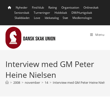
Skip
Nyheder
Find klub
Rating
Organisation
Onlineskak
to
Seniorskak
Turneringer
Holdskak
DM/Hurtigskak
content
Skakbladet
Love
Idekatalog
Støt
Medlemslogin
Menu
Interview med GM Peter
Heine Nielsen
>
2008
>
november
>
14
>
Interview med GM Peter Heine Nielsen