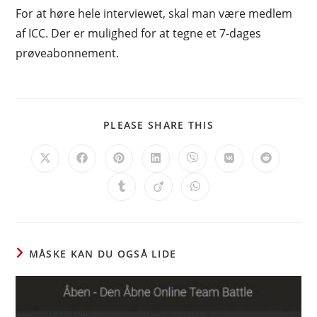
For at høre hele interviewet, skal man være medlem
af ICC. Der er mulighed for at tegne et 7-dages
prøveabonnement.
SHARE
PLEASE SHARE THIS
THIS
CONTENT
Opens
Opens
Opens
Opens
Opens
Opens
Opens
in
in
in
in
in
in
in
a
a
a
a
a
a
a
Opens
Opens
Opens
new
new
new
new
new
new
new
in
in
in
window
window
window
window
window
window
window
a
a
a
new
new
new
window
window
window
MÅSKE KAN DU OGSÅ LIDE