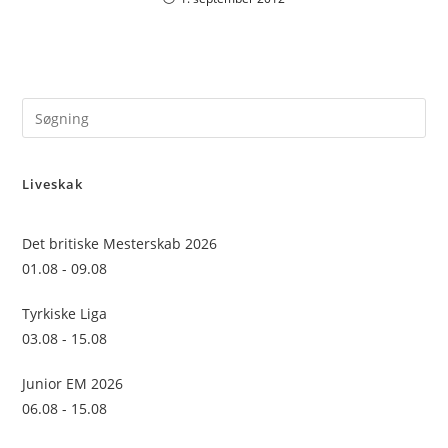
Pre
Es
to
Liveskak
clo
the
sea
Det britiske Mesterskab 2026
pan
01.08 - 09.08
Tyrkiske Liga
03.08 - 15.08
Junior EM 2026
06.08 - 15.08