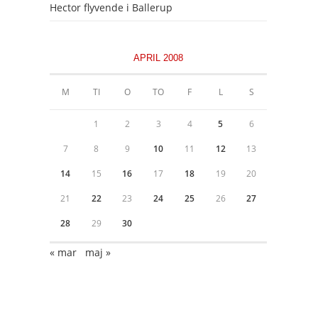
Hector flyvende i Ballerup
APRIL 2008
M
TI
O
TO
F
L
S
1
2
3
4
5
6
7
8
9
10
11
12
13
14
15
16
17
18
19
20
21
22
23
24
25
26
27
28
29
30
« mar
maj »