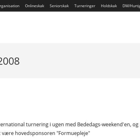
rganisation
Onlineskak
Seniorskak
Turneringer
Holdskak
DM/Hurti
 2008
nternational turnering i ugen med Bededags-weekend'en, og 
ket være hovedsponsoren "Formuepleje"