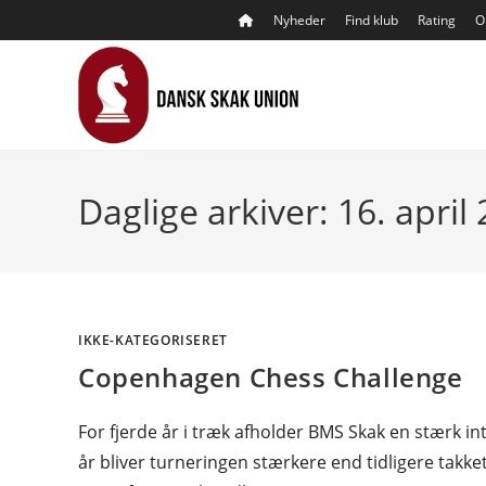
Skip
Nyheder
Find klub
Rating
O
to
content
Daglige arkiver: 16. april
IKKE-KATEGORISERET
Copenhagen Chess Challenge
For fjerde år i træk afholder BMS Skak en stærk i
år bliver turneringen stærkere end tidligere tak