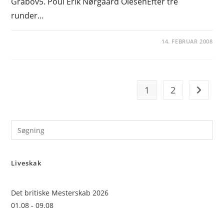
Grabov5. Poul Erik Nørgaard OlesenEfter tre
runder…
14. FEBRUAR 2008
1
2
Go to t
Pre
Es
to
Liveskak
clo
the
sea
Det britiske Mesterskab 2026
pan
01.08 - 09.08