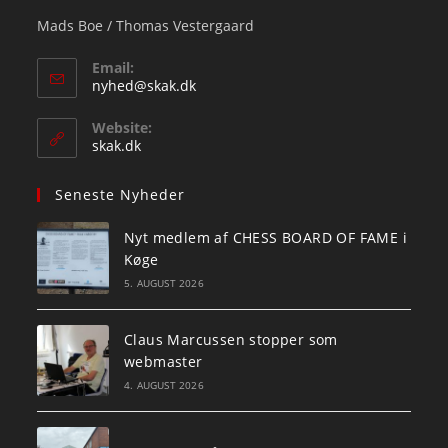
Mads Boe / Thomas Vestergaard
Email:
Opens
nyhed@skak.dk
in
your
Website:
application
skak.dk
Seneste Nyheder
Nyt medlem af CHESS BOARD OF FAME i
Køge
5. AUGUST 2026
Claus Marcussen stopper som
webmaster
4. AUGUST 2026