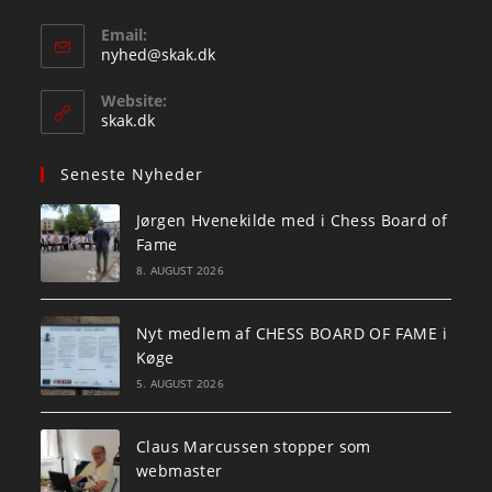
Email:
Opens
nyhed@skak.dk
in
your
Website:
application
skak.dk
Seneste Nyheder
Jørgen Hvenekilde med i Chess Board of
Fame
8. AUGUST 2026
Nyt medlem af CHESS BOARD OF FAME i
Køge
5. AUGUST 2026
Claus Marcussen stopper som
webmaster