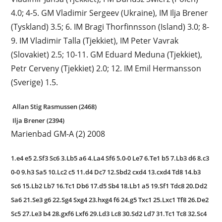
4.0; 4-5. GM Vladimir Sergeev (Ukraine), IM Ilja Brener
(Tyskland) 3.5; 6. IM Bragi Thorfinnsson (Island) 3.0; 8-
9. IM Vladimir Talla (Tjekkiet), IM Peter Vavrak
(Slovakiet) 2.5; 10-11. GM Eduard Meduna (Tjekkiet),
Petr Cerveny (Tjekkiet) 2.0; 12. IM Emil Hermansson
(Sverige) 1.5.
Allan Stig Rasmussen (2468)
Ilja Brener (2394)
Marienbad GM-A (2) 2008
1.e4 e5 2.Sf3 Sc6 3.Lb5 a6 4.La4 Sf6 5.0-0 Le7 6.Te1 b5 7.Lb3 d6 8.c3
0-0 9.h3 Sa5 10.Lc2 c5 11.d4 Dc7 12.Sbd2 cxd4 13.cxd4 Td8 14.b3
Sc6 15.Lb2 Lb7 16.Tc1 Db6 17.d5 Sb4 18.Lb1 a5 19.Sf1 Tdc8 20.Dd2
Sa6 21.Se3 g6 22.Sg4 Sxg4 23.hxg4 f6 24.g5 Txc1 25.Lxc1 Tf8 26.De2
Sc5 27.Le3 b4 28.gxf6 Lxf6 29.Ld3 Lc8 30.Sd2 Ld7 31.Tc1 Tc8 32.Sc4