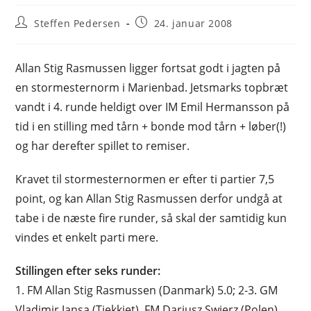
Post
Post
Steffen Pedersen
24. januar 2008
author:
published:
Allan Stig Rasmussen ligger fortsat godt i jagten på
en stormesternorm i Marienbad. Jetsmarks topbræt
vandt i 4. runde heldigt over IM Emil Hermansson på
tid i en stilling med tårn + bonde mod tårn + løber(!)
og har derefter spillet to remiser.
Kravet til stormesternormen er efter ti partier 7,5
point, og kan Allan Stig Rasmussen derfor undgå at
tabe i de næste fire runder, så skal der samtidig kun
vindes et enkelt parti mere.
Stillingen efter seks runder:
1. FM Allan Stig Rasmussen (Danmark) 5.0; 2-3. GM
Vladimir Jansa (Tjekkiet), FM Dariusz Swierz (Polen)