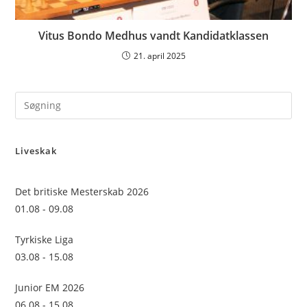
Vitus Bondo Medhus vandt Kandidatklassen
21. april 2025
Pre
Es
to
Liveskak
clo
the
sea
Det britiske Mesterskab 2026
pan
01.08 - 09.08
Tyrkiske Liga
03.08 - 15.08
Junior EM 2026
06.08 - 15.08