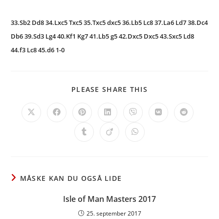
33.Sb2 Dd8 34.Lxc5 Txc5 35.Txc5 dxc5 36.Lb5 Lc8 37.La6 Ld7 38.Dc4
Db6 39.Sd3 Lg4 40.Kf1 Kg7 41.Lb5 g5 42.Dxc5 Dxc5 43.Sxc5 Ld8
44.f3 Lc8 45.d6 1-0
SHARE
PLEASE SHARE THIS
THIS
CONTENT
Opens
Opens
Opens
Opens
Opens
Opens
Opens
in
in
in
in
in
in
in
a
a
a
a
a
a
a
Opens
Opens
Opens
new
new
new
new
new
new
new
in
in
in
window
window
window
window
window
window
window
a
a
a
new
new
new
window
window
window
MÅSKE KAN DU OGSÅ LIDE
Isle of Man Masters 2017
25. september 2017