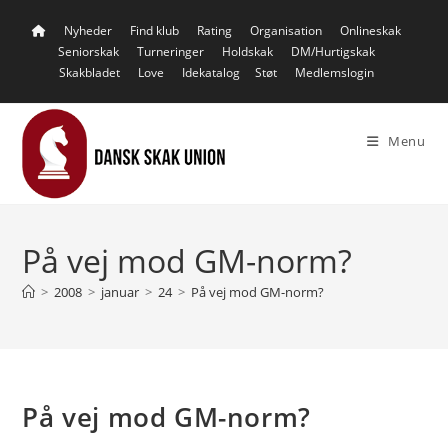
Skip
Nyheder
Find klub
Rating
Organisation
Onlineskak
to
Seniorskak
Turneringer
Holdskak
DM/Hurtigskak
content
Skakbladet
Love
Idekatalog
Støt
Medlemslogin
Menu
På vej mod GM-norm?
>
2008
>
januar
>
24
>
På vej mod GM-norm?
På vej mod GM-norm?