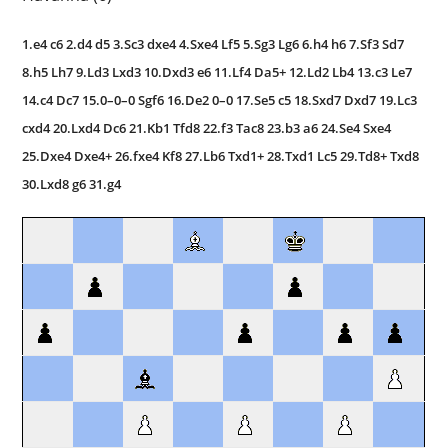
1.e4 c6 2.d4 d5 3.Sc3 dxe4 4.Sxe4 Lf5 5.Sg3 Lg6 6.h4 h6 7.Sf3 Sd7
8.h5 Lh7 9.Ld3 Lxd3 10.Dxd3 e6 11.Lf4 Da5+ 12.Ld2 Lb4 13.c3 Le7
14.c4 Dc7 15.0–0–0 Sgf6 16.De2 0–0 17.Se5 c5 18.Sxd7 Dxd7 19.Lc3
cxd4 20.Lxd4 Dc6 21.Kb1 Tfd8 22.f3 Tac8 23.b3 a6 24.Se4 Sxe4
25.Dxe4 Dxe4+ 26.fxe4 Kf8 27.Lb6 Txd1+ 28.Txd1 Lc5 29.Td8+ Txd8
30.Lxd8 g6 31.g4