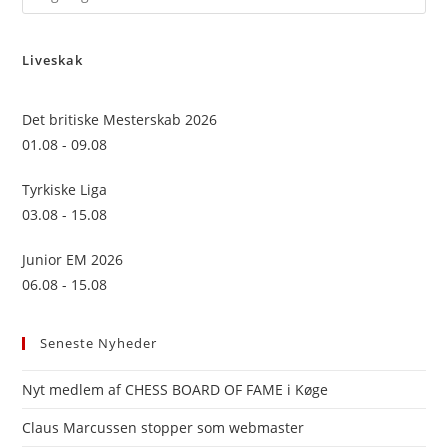
Es
to
Liveskak
clo
the
sea
Det britiske Mesterskab 2026
pan
01.08 - 09.08
Tyrkiske Liga
03.08 - 15.08
Junior EM 2026
06.08 - 15.08
Seneste Nyheder
Nyt medlem af CHESS BOARD OF FAME i Køge
Claus Marcussen stopper som webmaster