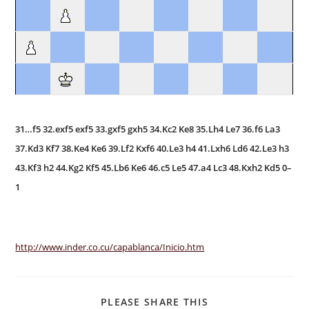
31…f5 32.exf5 exf5 33.gxf5 gxh5 34.Kc2 Ke8 35.Lh4 Le7 36.f6 La3
37.Kd3 Kf7 38.Ke4 Ke6 39.Lf2 Kxf6 40.Le3 h4 41.Lxh6 Ld6 42.Le3 h3
43.Kf3 h2 44.Kg2 Kf5 45.Lb6 Ke6 46.c5 Le5 47.a4 Lc3 48.Kxh2 Kd5 0–
1
http://www.inder.co.cu/capablanca/Inicio.htm
SHARE
PLEASE SHARE THIS