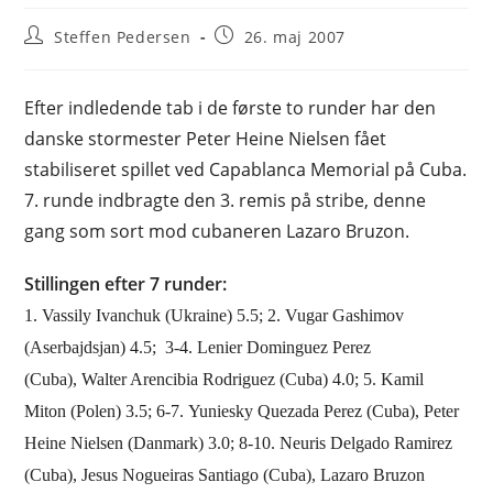
Post
Post
Steffen Pedersen
26. maj 2007
author:
published:
Efter indledende tab i de første to runder har den
danske stormester Peter Heine Nielsen fået
stabiliseret spillet ved Capablanca Memorial på Cuba.
7. runde indbragte den 3. remis på stribe, denne
gang som sort mod cubaneren Lazaro Bruzon.
Stillingen efter 7 runder:
1. Vassily Ivanchuk (Ukraine) 5.5; 2. Vugar Gashimov
(Aserbajdsjan) 4.5; 3-4. Lenier Dominguez Perez
(Cuba), Walter Arencibia Rodriguez (Cuba) 4.0; 5. Kamil
Miton (Polen) 3.5; 6-7. Yuniesky Quezada Perez (Cuba), Peter
Heine Nielsen (Danmark) 3.0; 8-10. Neuris Delgado Ramirez
(Cuba), Jesus Nogueiras Santiago (Cuba), Lazaro Bruzon