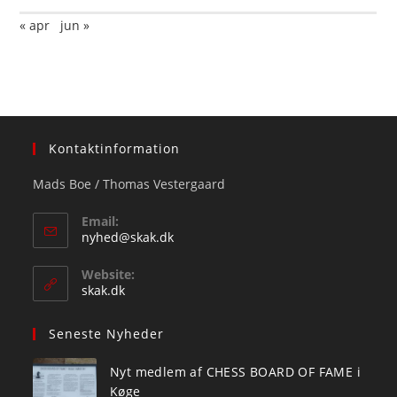
« apr
jun »
Kontaktinformation
Mads Boe / Thomas Vestergaard
Email:
Opens
nyhed@skak.dk
in
your
Website:
application
skak.dk
Seneste Nyheder
Nyt medlem af CHESS BOARD OF FAME i
Køge