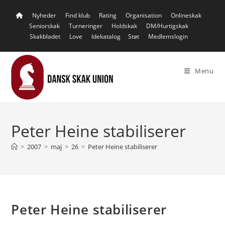
Skip
Nyheder
Find klub
Rating
Organisation
Onlineskak
to
Seniorskak
Turneringer
Holdskak
DM/Hurtigskak
content
Skakbladet
Love
Idekatalog
Støt
Medlemslogin
Menu
Peter Heine stabiliserer
>
2007
>
maj
>
26
>
Peter Heine stabiliserer
Peter Heine stabiliserer