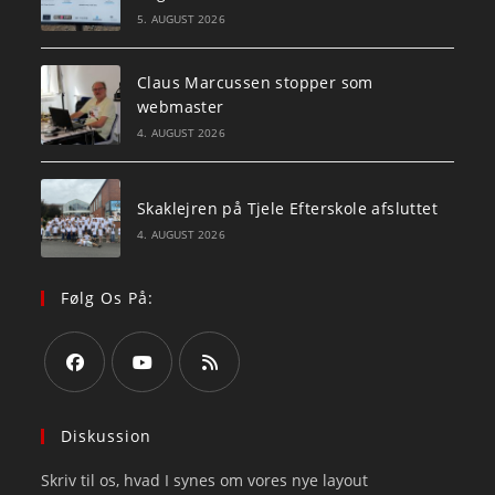
5. AUGUST 2026
Claus Marcussen stopper som
webmaster
4. AUGUST 2026
Skaklejren på Tjele Efterskole afsluttet
4. AUGUST 2026
Følg Os På:
Opens
Opens
Opens
in
in
in
Diskussion
a
a
a
Skriv til os, hvad I synes om vores nye layout
new
new
new