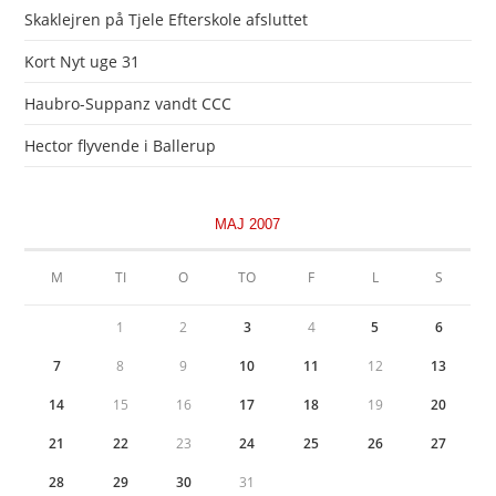
Skaklejren på Tjele Efterskole afsluttet
Kort Nyt uge 31
Haubro-Suppanz vandt CCC
Hector flyvende i Ballerup
MAJ 2007
M
TI
O
TO
F
L
S
1
2
3
4
5
6
7
8
9
10
11
12
13
14
15
16
17
18
19
20
21
22
23
24
25
26
27
28
29
30
31