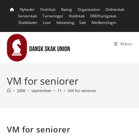
Skip
Nyheder
Find klub
Rating
Organisation
Onlineskak
to
Seniorskak
Turneringer
Holdskak
DM/Hurtigskak
content
Skakbladet
Love
Idekatalog
Støt
Medlemslogin
Menu
VM for seniorer
>
2006
>
september
>
11
>
VM for seniorer
VM for seniorer