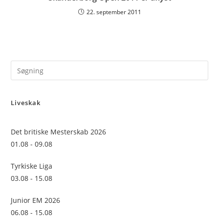
22. september 2011
Pre
Es
to
Liveskak
clo
the
sea
Det britiske Mesterskab 2026
pan
01.08 - 09.08
Tyrkiske Liga
03.08 - 15.08
Junior EM 2026
06.08 - 15.08