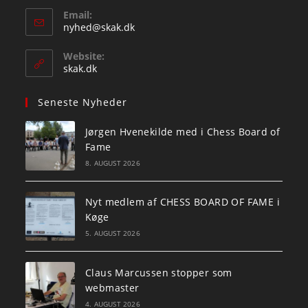
Email:
Opens
nyhed@skak.dk
in
your
Website:
application
skak.dk
Seneste Nyheder
Jørgen Hvenekilde med i Chess Board of
Fame
8. AUGUST 2026
Nyt medlem af CHESS BOARD OF FAME i
Køge
5. AUGUST 2026
Claus Marcussen stopper som
webmaster
4. AUGUST 2026