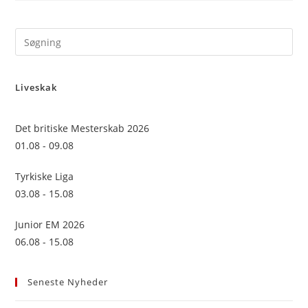
Pre
Es
to
Liveskak
clo
the
sea
Det britiske Mesterskab 2026
pan
01.08 - 09.08
Tyrkiske Liga
03.08 - 15.08
Junior EM 2026
06.08 - 15.08
Seneste Nyheder