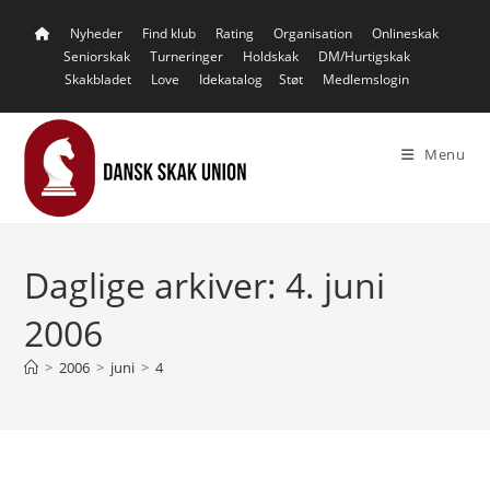
Skip
Nyheder
Find klub
Rating
Organisation
Onlineskak
to
Seniorskak
Turneringer
Holdskak
DM/Hurtigskak
content
Skakbladet
Love
Idekatalog
Støt
Medlemslogin
Menu
Daglige arkiver: 4. juni
2006
>
2006
>
juni
>
4