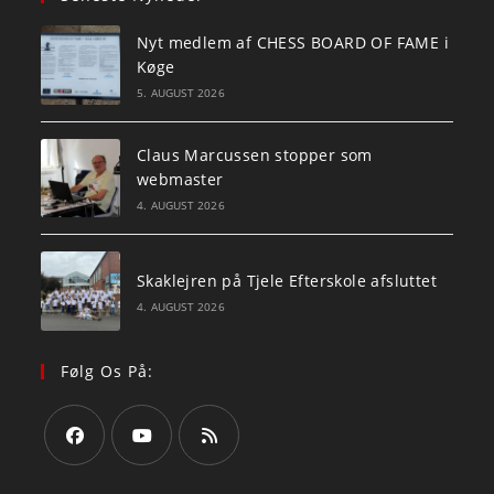
Nyt medlem af CHESS BOARD OF FAME i
Køge
5. AUGUST 2026
Claus Marcussen stopper som
webmaster
4. AUGUST 2026
Skaklejren på Tjele Efterskole afsluttet
4. AUGUST 2026
Følg Os På:
Opens
Opens
Opens