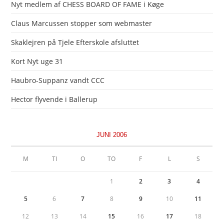
Nyt medlem af CHESS BOARD OF FAME i Køge
Claus Marcussen stopper som webmaster
Skaklejren på Tjele Efterskole afsluttet
Kort Nyt uge 31
Haubro-Suppanz vandt CCC
Hector flyvende i Ballerup
JUNI 2006
M
TI
O
TO
F
L
S
1
2
3
4
5
6
7
8
9
10
11
12
13
14
15
16
17
18