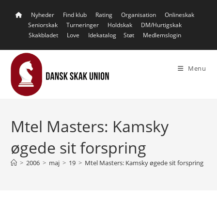
Skip
Nyheder
Find klub
Rating
Organisation
Onlineskak
to
Seniorskak
Turneringer
Holdskak
DM/Hurtigskak
content
Skakbladet
Love
Idekatalog
Støt
Medlemslogin
Menu
Mtel Masters: Kamsky
øgede sit forspring
>
2006
>
maj
>
19
>
Mtel Masters: Kamsky øgede sit forspring