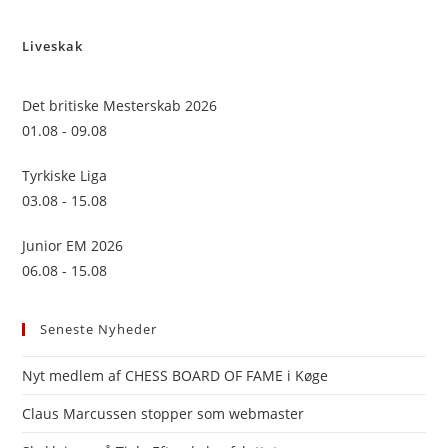
to
Liveskak
clo
the
sea
Det britiske Mesterskab 2026
pan
01.08 - 09.08
Tyrkiske Liga
03.08 - 15.08
Junior EM 2026
06.08 - 15.08
Seneste Nyheder
Nyt medlem af CHESS BOARD OF FAME i Køge
Claus Marcussen stopper som webmaster