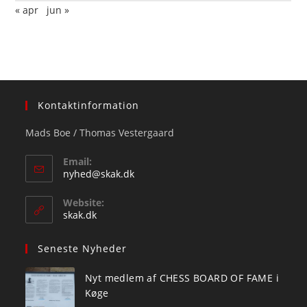
« apr
jun »
Kontaktinformation
Mads Boe / Thomas Vestergaard
Email:
Opens
nyhed@skak.dk
in
your
Website:
application
skak.dk
Seneste Nyheder
Nyt medlem af CHESS BOARD OF FAME i
Køge