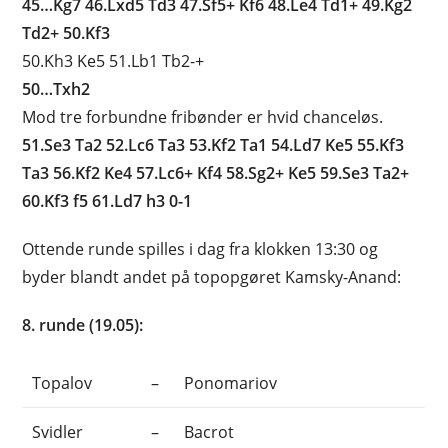
45…Kg7 46.Lxd5 Td3 47.Sf5+ Kf6 48.Le4 Td1+ 49.Kg2
Td2+ 50.Kf3
50.Kh3 Ke5 51.Lb1 Tb2-+
50…Txh2
Mod tre forbundne fribønder er hvid chanceløs.
51.Se3 Ta2 52.Lc6 Ta3 53.Kf2 Ta1 54.Ld7 Ke5 55.Kf3
Ta3 56.Kf2 Ke4 57.Lc6+ Kf4 58.Sg2+ Ke5 59.Se3 Ta2+
60.Kf3 f5 61.Ld7 h3 0-1
Ottende runde spilles i dag fra klokken 13:30 og
byder blandt andet på topopgøret Kamsky-Anand:
8. runde (19.05):
Topalov
–
Ponomariov
Svidler
–
Bacrot