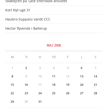
Skaklejren på Tjele Efterskole afsluttet
Kort Nyt uge 31
Haubro-Suppanz vandt CCC
Hector flyvende i Ballerup
MAJ 2006
M
TI
O
TO
F
L
S
1
2
3
4
5
6
7
8
9
10
11
12
13
14
15
16
17
18
19
20
21
22
23
24
25
26
27
28
29
30
31