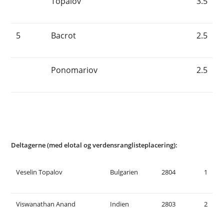
Topalov
3.5
5
Bacrot
2.5
Ponomariov
2.5
Deltagerne (med elotal og verdensranglisteplacering):
Veselin Topalov
Bulgarien
2804
1
Viswanathan Anand
Indien
2803
2