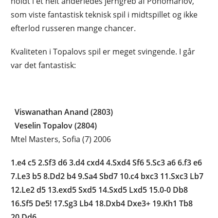
holdt i et helt anderledes jerngreb af Ponomariov,
som viste fantastisk teknisk spil i midtspillet og ikke
efterlod russeren mange chancer.
Kvaliteten i Topalovs spil er meget svingende. I går
var det fantastisk:
Viswanathan Anand (2803)
Veselin Topalov (2804)
Mtel Masters, Sofia (7) 2006
1.e4 c5 2.Sf3 d6 3.d4 cxd4 4.Sxd4 Sf6 5.Sc3 a6 6.f3 e6
7.Le3 b5 8.Dd2 b4 9.Sa4 Sbd7 10.c4 bxc3 11.Sxc3 Lb7
12.Le2 d5 13.exd5 Sxd5 14.Sxd5 Lxd5 15.0-0 Db8
16.Sf5 De5! 17.Sg3 Lb4 18.Dxb4 Dxe3+ 19.Kh1 Tb8
20.Dd6