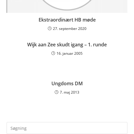
Ekstraordinært HB møde
27. september 2020
Wijk aan Zee skudt igang – 1. runde
16. januar 2005
Ungdoms DM
7. maj 2013
Pre
Es