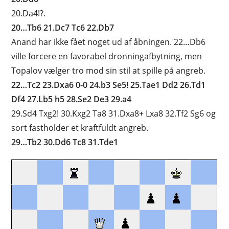
20.Da4!?.
20…Tb6 21.Dc7 Tc6 22.Db7
Anand har ikke fået noget ud af åbningen. 22…Db6
ville forcere en favorabel dronningafbytning, men
Topalov vælger tro mod sin stil at spille på angreb.
22…Tc2 23.Dxa6 0-0 24.b3 Se5! 25.Tae1 Dd2 26.Td1
Df4 27.Lb5 h5 28.Se2 De3 29.a4
29.Sd4 Txg2! 30.Kxg2 Ta8 31.Dxa8+ Lxa8 32.Tf2 Sg6 og
sort fastholder et kraftfuldt angreb.
29…Tb2 30.Dd6 Tc8 31.Tde1