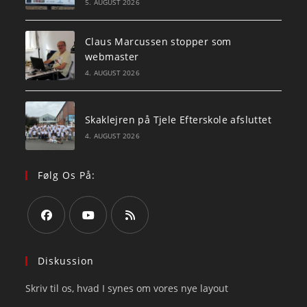
5. AUGUST 2026
Claus Marcussen stopper som
webmaster
4. AUGUST 2026
Skaklejren på Tjele Efterskole afsluttet
4. AUGUST 2026
Følg Os På:
Opens
Opens
Opens
in
in
in
Diskussion
a
a
a
Skriv til os, hvad I synes om vores nye layout
new
new
new