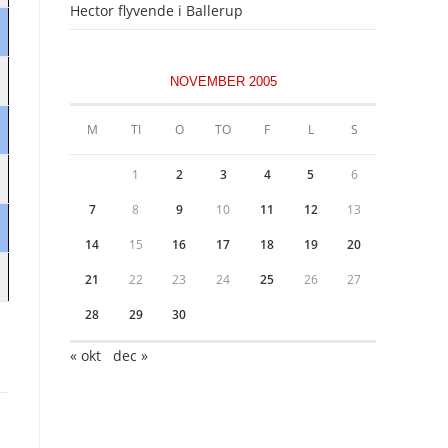
Hector flyvende i Ballerup
NOVEMBER 2005
M
TI
O
TO
F
L
S
1
2
3
4
5
6
7
8
9
10
11
12
13
14
15
16
17
18
19
20
21
22
23
24
25
26
27
28
29
30
« okt
dec »