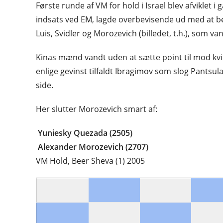
Første runde af VM for hold i Israel blev afviklet
indsats ved EM, lagde overbevisende ud med at b
Luis, Svidler og Morozevich (billedet, t.h.), som 
Kinas mænd vandt uden at sætte point til mod kv
enlige gevinst tilfaldt Ibragimov som slog Pantsula
side.
Her slutter Morozevich smart af:
Yuniesky Quezada (2505)
Alexander Morozevich (2707)
VM Hold, Beer Sheva (1) 2005