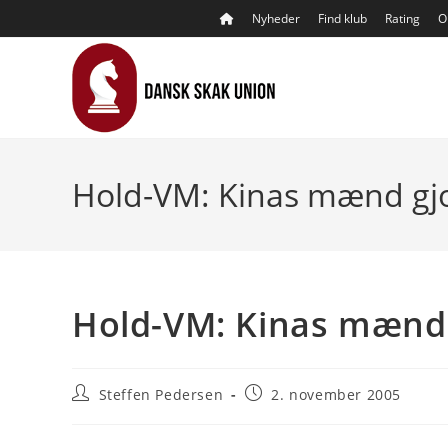
Skip
Nyheder
Find klub
Rating
O
to
content
Hold-VM: Kinas mænd gjo
Hold-VM: Kinas mænd 
Post
Post
Steffen Pedersen
2. november 2005
author:
published: