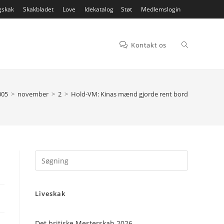
gskak
Skakbladet
Love
Idekatalog
Støt
Medlemslogin
Toggle
Kontakt os
website
005
>
november
>
2
>
Hold-VM: Kinas mænd gjorde rent bord
search
Press
Escape
to
Liveskak
close
the
search
Det britiske Mesterskab 2026