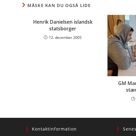
CONTENT
MÅSKE KAN DU OGSÅ LIDE
Henrik Danielsen islandsk
statsborger
12. december 2005
GM Mad
stær
Kontaktinformation
Sene