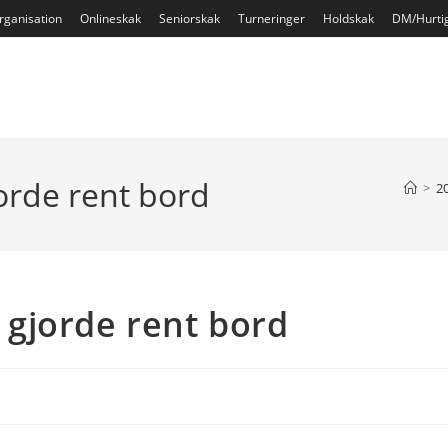
rganisation
Onlineskak
Seniorskak
Turneringer
Holdskak
DM/Hurti
rde rent bord
>
2
gjorde rent bord