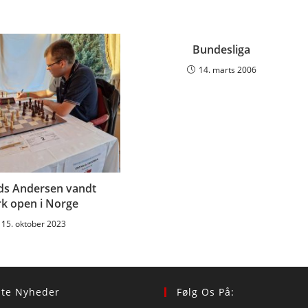
Bundesliga
14. marts 2006
s Andersen vandt
k open i Norge
15. oktober 2023
ste Nyheder
Følg Os På: