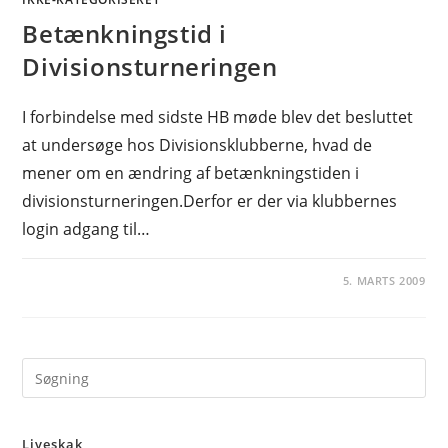
Betænkningstid i
Divisionsturneringen
I forbindelse med sidste HB møde blev det besluttet
at undersøge hos Divisionsklubberne, hvad de
mener om en ændring af betænkningstiden i
divisionsturneringen.Derfor er der via klubbernes
login adgang til…
5. MARTS 2009
Pre
Es
to
Liveskak
clo