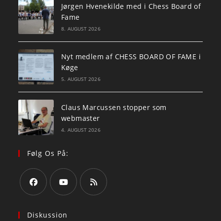
Jørgen Hvenekilde med i Chess Board of
Fame
8. AUGUST 2026
Nyt medlem af CHESS BOARD OF FAME i
Køge
5. AUGUST 2026
Claus Marcussen stopper som
webmaster
4. AUGUST 2026
Følg Os På:
Opens
Opens
Opens
in
in
in
Diskussion