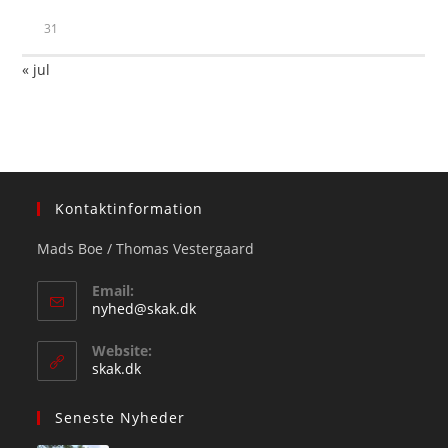
31
« jul
Kontaktinformation
Mads Boe / Thomas Vestergaard
Email:
Opens
nyhed@skak.dk
in
your
Website:
application
skak.dk
Seneste Nyheder