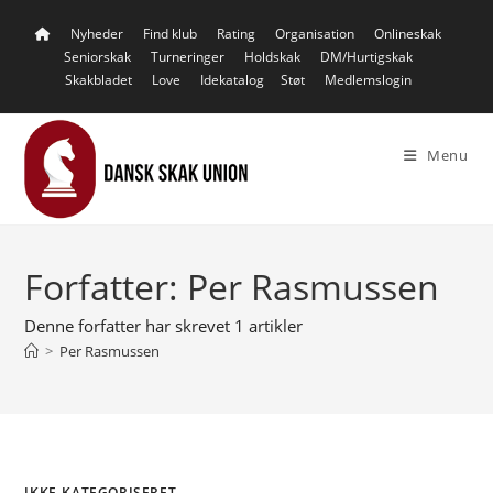
Skip
Nyheder
Find klub
Rating
Organisation
Onlineskak
to
Seniorskak
Turneringer
Holdskak
DM/Hurtigskak
content
Skakbladet
Love
Idekatalog
Støt
Medlemslogin
Menu
Forfatter:
Per Rasmussen
Denne forfatter har skrevet 1 artikler
>
Per Rasmussen
IKKE-KATEGORISERET