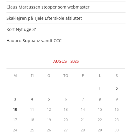
Claus Marcussen stopper som webmaster
Skaklejren på Tjele Efterskole afsluttet
Kort Nyt uge 31
Haubro-Suppanz vandt CCC
AUGUST 2026
M
TI
O
TO
F
L
S
1
2
3
4
5
6
7
8
9
10
11
12
13
14
15
16
17
18
19
20
21
22
23
24
25
26
27
28
29
30