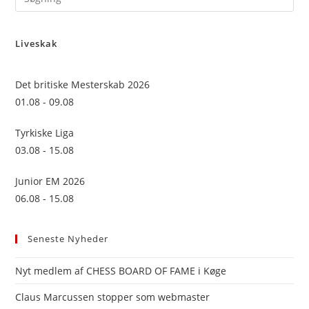
Es
to
Liveskak
clo
the
sea
Det britiske Mesterskab 2026
pan
01.08 - 09.08
Tyrkiske Liga
03.08 - 15.08
Junior EM 2026
06.08 - 15.08
Seneste Nyheder
Nyt medlem af CHESS BOARD OF FAME i Køge
Claus Marcussen stopper som webmaster