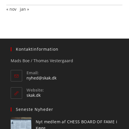
« nov
jan »
Kontaktinformation
Mads Boe / Thomas Vestergaard
Email:
Opens
nyhed@skak.dk
in
your
Website:
application
skak.dk
Seneste Nyheder
Nyt medlem af CHESS BOARD OF FAME i
Køge