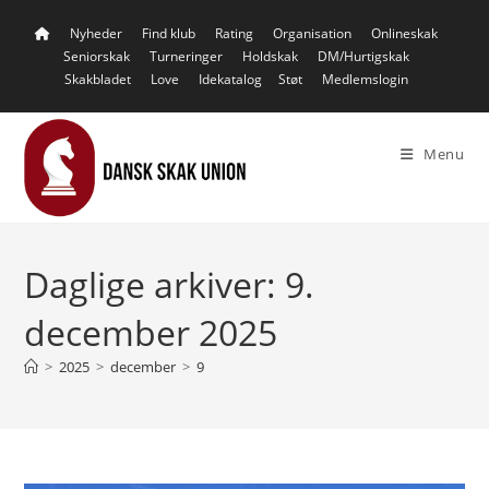
Skip
Nyheder
Find klub
Rating
Organisation
Onlineskak
to
Seniorskak
Turneringer
Holdskak
DM/Hurtigskak
content
Skakbladet
Love
Idekatalog
Støt
Medlemslogin
Menu
Daglige arkiver: 9.
december 2025
>
2025
>
december
>
9