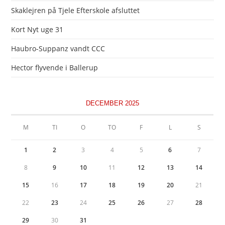
Skaklejren på Tjele Efterskole afsluttet
Kort Nyt uge 31
Haubro-Suppanz vandt CCC
Hector flyvende i Ballerup
DECEMBER 2025
M
TI
O
TO
F
L
S
1
2
3
4
5
6
7
8
9
10
11
12
13
14
15
16
17
18
19
20
21
22
23
24
25
26
27
28
29
30
31