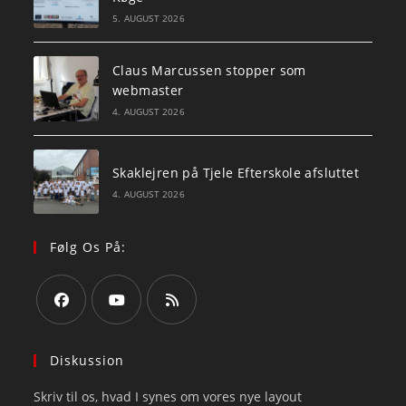
5. AUGUST 2026
Claus Marcussen stopper som
webmaster
4. AUGUST 2026
Skaklejren på Tjele Efterskole afsluttet
4. AUGUST 2026
Følg Os På:
Opens
Opens
Opens
in
in
in
Diskussion
a
a
a
Skriv til os, hvad I synes om vores nye layout
new
new
new